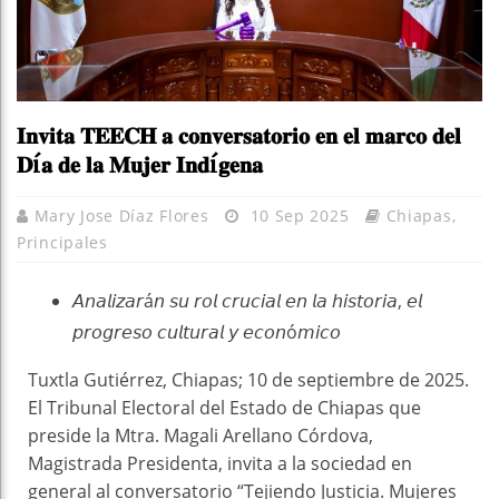
𝐈𝐧𝐯𝐢𝐭𝐚 𝐓𝐄𝐄𝐂𝐇 𝐚 𝐜𝐨𝐧𝐯𝐞𝐫𝐬𝐚𝐭𝐨𝐫𝐢𝐨 𝐞𝐧 𝐞𝐥 𝐦𝐚𝐫𝐜𝐨 𝐝𝐞𝐥
𝐃í𝐚 𝐝𝐞 𝐥𝐚 𝐌𝐮𝐣𝐞𝐫 𝐈𝐧𝐝í𝐠𝐞𝐧𝐚
Mary Jose Díaz Flores
10 Sep 2025
Chiapas
,
Principales
𝘈𝘯𝘢𝘭𝘪𝘻𝘢𝘳á𝘯 𝘴𝘶 𝘳𝘰𝘭 𝘤𝘳𝘶𝘤𝘪𝘢𝘭 𝘦𝘯 𝘭𝘢 𝘩𝘪𝘴𝘵𝘰𝘳𝘪𝘢, 𝘦𝘭
𝘱𝘳𝘰𝘨𝘳𝘦𝘴𝘰 𝘤𝘶𝘭𝘵𝘶𝘳𝘢𝘭 𝘺 𝘦𝘤𝘰𝘯ó𝘮𝘪𝘤𝘰
Tuxtla Gutiérrez, Chiapas; 10 de septiembre de 2025.
El Tribunal Electoral del Estado de Chiapas que
preside la Mtra. Magali Arellano Córdova,
Magistrada Presidenta, invita a la sociedad en
general al conversatorio “Tejiendo Justicia. Mujeres