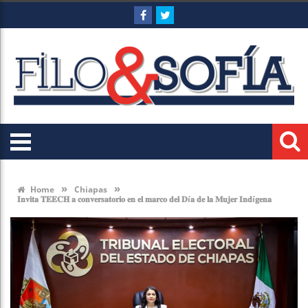
»
»
Home
Chiapas
𝐈𝐧𝐯𝐢𝐭𝐚 𝐓𝐄𝐄𝐂𝐇 𝐚 𝐜𝐨𝐧𝐯𝐞𝐫𝐬𝐚𝐭𝐨𝐫𝐢𝐨 𝐞𝐧 𝐞𝐥 𝐦𝐚𝐫𝐜𝐨 𝐝𝐞𝐥 𝐃í𝐚 𝐝𝐞 𝐥𝐚 𝐌𝐮𝐣𝐞𝐫 𝐈𝐧𝐝í𝐠𝐞𝐧𝐚