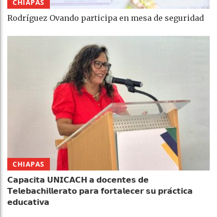
CHIAPAS
Rodríguez Ovando participa en mesa de seguridad
CHIAPAS
𝗖𝗮𝗽𝗮𝗰𝗶𝘁𝗮 𝗨𝗡𝗜𝗖𝗔𝗖𝗛 𝗮 𝗱𝗼𝗰𝗲𝗻𝘁𝗲𝘀 𝗱𝗲
𝗧𝗲𝗹𝗲𝗯𝗮𝗰𝗵𝗶𝗹𝗹𝗲𝗿𝗮𝘁𝗼 𝗽𝗮𝗿𝗮 𝗳𝗼𝗿𝘁𝗮𝗹𝗲𝗰𝗲𝗿 𝘀𝘂 𝗽𝗿𝗮́𝗰𝘁𝗶𝗰𝗮
𝗲𝗱𝘂𝗰𝗮𝘁𝗶𝘃𝗮