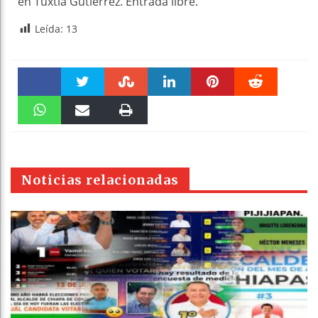
en Tuxtla Gutiérrez. Entrada libre.
Leída:
13
Faceboo
Twitter
Stumble
linkedin
Pinteres
Reddit
k
WhatsAp
Email
Print
t
pt
Noticias relacionadas