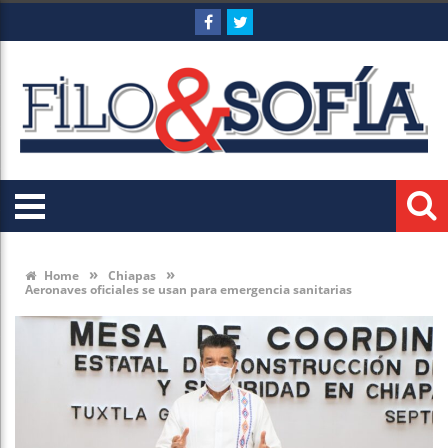
»
»
Home
Chiapas
Aeronaves oficiales se usan para emergencia sanitarias