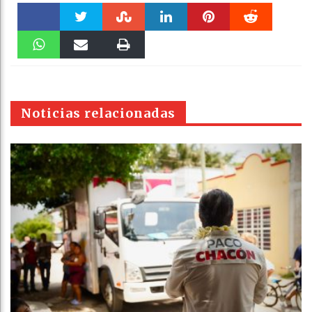
Faceboo
Twitter
Stumble
linkedin
Pinteres
Reddit
k
WhatsAp
Email
Print
t
pt
Noticias relacionadas