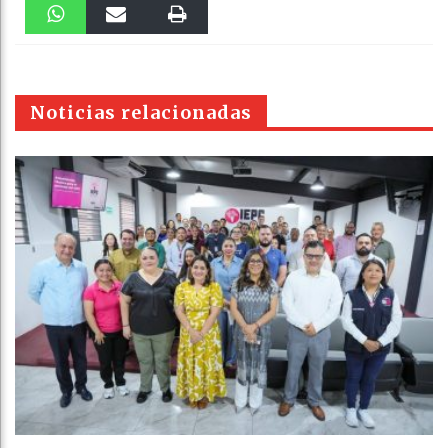
Faceboo
Twitter
Stumble
linkedin
Pinteres
Reddit
k
WhatsAp
Email
Print
t
pt
Noticias relacionadas