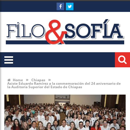
»
»
Home
Chiapas
Asiste Eduardo Ramírez a la conmemoración del 24 aniversario de
la Auditoría Superior del Estado de Chiapas