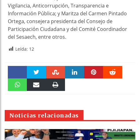
Vigilancia, Anticorrupción, Transparencia e
Información Pública; y Maritza del Carmen Pintado
Ortega, consejera presidenta del Consejo de
Participación Ciudadana y del Comité Coordinador
del Sesaech, entre otros.
Leída:
12
Faceboo
Twitter
Stumble
linkedin
Pinteres
Reddit
k
WhatsAp
Email
Print
t
pt
Noticias relacionadas