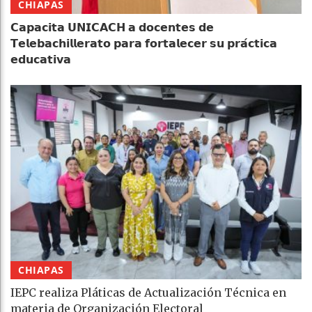
CHIAPAS
𝗖𝗮𝗽𝗮𝗰𝗶𝘁𝗮 𝗨𝗡𝗜𝗖𝗔𝗖𝗛 𝗮 𝗱𝗼𝗰𝗲𝗻𝘁𝗲𝘀 𝗱𝗲
𝗧𝗲𝗹𝗲𝗯𝗮𝗰𝗵𝗶𝗹𝗹𝗲𝗿𝗮𝘁𝗼 𝗽𝗮𝗿𝗮 𝗳𝗼𝗿𝘁𝗮𝗹𝗲𝗰𝗲𝗿 𝘀𝘂 𝗽𝗿𝗮́𝗰𝘁𝗶𝗰𝗮
𝗲𝗱𝘂𝗰𝗮𝘁𝗶𝘃𝗮
CHIAPAS
IEPC realiza Pláticas de Actualización Técnica en
materia de Organización Electoral