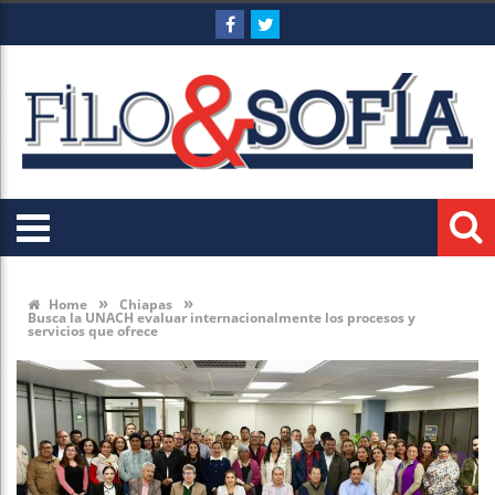
»
»
Home
Chiapas
Busca la UNACH evaluar internacionalmente los procesos y
servicios que ofrece