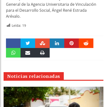
General de la Agencia Universitaria de Vinculación
para el Desarrollo Social, Ángel René Estrada
Arévalo.
Leída:
19
Faceboo
Twitter
Stumble
linkedin
Pinteres
Reddit
k
WhatsAp
Email
Print
t
pt
Noticias relacionadas