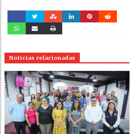
Faceboo
Twitter
Stumble
linkedin
Pinteres
Reddit
k
WhatsAp
Email
Print
t
pt
Noticias relacionadas