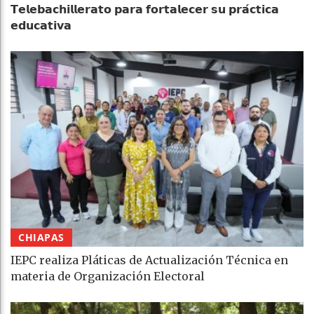
𝗧𝗲𝗹𝗲𝗯𝗮𝗰𝗵𝗶𝗹𝗹𝗲𝗿𝗮𝘁𝗼 𝗽𝗮𝗿𝗮 𝗳𝗼𝗿𝘁𝗮𝗹𝗲𝗰𝗲𝗿 𝘀𝘂 𝗽𝗿𝗮́𝗰𝘁𝗶𝗰𝗮
𝗲𝗱𝘂𝗰𝗮𝘁𝗶𝘃𝗮
CHIAPAS
IEPC realiza Pláticas de Actualización Técnica en
materia de Organización Electoral