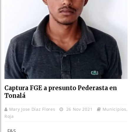
Captura FGE a presunto Pederasta en
Tonalá
Mary Jose Díaz Flores
26 Nov 2021
Municipios
,
Roja
F&S