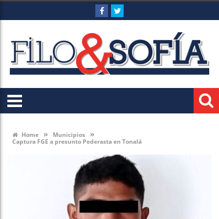
»
»
Home
Municipios
Captura FGE a presunto Pederasta en Tonalá