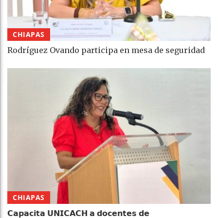
CHIAPAS
Rodríguez Ovando participa en mesa de seguridad
CHIAPAS
𝗖𝗮𝗽𝗮𝗰𝗶𝘁𝗮 𝗨𝗡𝗜𝗖𝗔𝗖𝗛 𝗮 𝗱𝗼𝗰𝗲𝗻𝘁𝗲𝘀 𝗱𝗲