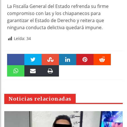
La Fiscalía General del Estado refrenda su firme
compromiso con las y los chiapanecos para
garantizar el Estado de Derecho y reitera que
ninguna conducta delictiva quedará impune.
Leída:
34
Faceboo
Twitter
Stumble
linkedin
Pinteres
Reddit
k
WhatsAp
Email
Print
t
pt
Noticias relacionadas