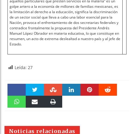
aquellos particulares que presten servicios en la materia” es un
golpe artero a la economía de millones de familias mexicanas, es
la limitación al derecho a la educación, significa la discriminación
de un sector social que lleva a cabo una labor esencial para la
Nación, provoca el enfrentamiento de dos secretarias federales y
contradice frontalmente la propuesta del Presidente Andrés
Manuel López Obrador en materia educativa, lo que constituye en
resumen, un acto de extrema deslealtad a nuestro país y al jefe de
Estado.
Leída:
27
Faceboo
Twitter
Stumble
linkedin
Pinteres
Reddit
k
WhatsAp
Email
Print
t
pt
Noticias relacionadas