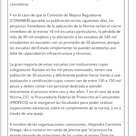
cancelarse.
Y en el caso de que la Comisión de Mejora Regulatoria
(CONAMER) apruebe su publicación en los siguientes días, los
perjuicios inmediatos de la aplicación de la Norma serían el cierre
inmediato de al menos 18 mil escuelas particulares, la pérdida de
más de 90 mil empleos y la afectación a los estudios de 540 mil
estudiantes en escuelas con un promedio de 30 alumnos, porque
las escuelas del Estado simplemente no pueden aceptarlos por
falta de capacidad en infraestructura y recursos.
La gran mayoría de estas escuelas son instituciones cuyas
colegiaturas fluctúan en los mil pesos mensuales, tienen una
población de 30 alumnos y difícilmente podrán hacer frente a una
evaluación o certificación cuyos costos van de entre 100 a 150 mil
pesos y deben contar con personal dedicado a atender
únicamente el proceso entre uno y dos años. Y en el caso de esta
Norma 237, la Procuraduría Federal de Protección al Consumidor
(PROFECO) se le otorgaron las facultades para poder realizar
inspecciones aleatorias sobre el cumplimiento de la norma, y no a
través de una queja.
A nombre de las organizaciones convocantes, Alejandra Carmona
Ortega, dio a conocer en rueda de prensa que “el proceso ha
estado plagado de violaciones de las cuales el propio Director