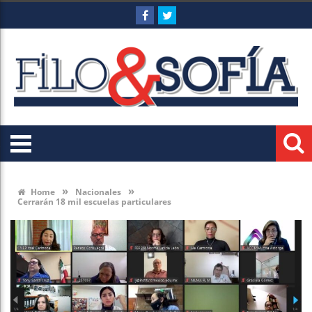
»
»
Home
Nacionales
Cerrarán 18 mil escuelas particulares