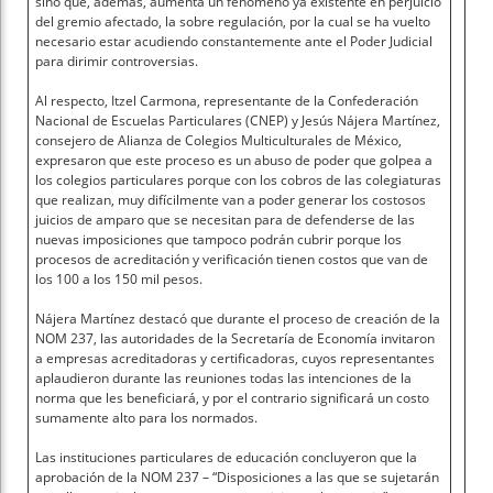
sino que, además, aumenta un fenómeno ya existente en perjuicio
del gremio afectado, la sobre regulación, por la cual se ha vuelto
necesario estar acudiendo constantemente ante el Poder Judicial
para dirimir controversias.
Al respecto, Itzel Carmona, representante de la Confederación
Nacional de Escuelas Particulares (CNEP) y Jesús Nájera Martínez,
consejero de Alianza de Colegios Multiculturales de México,
expresaron que este proceso es un abuso de poder que golpea a
los colegios particulares porque con los cobros de las colegiaturas
que realizan, muy difícilmente van a poder generar los costosos
juicios de amparo que se necesitan para de defenderse de las
nuevas imposiciones que tampoco podrán cubrir porque los
procesos de acreditación y verificación tienen costos que van de
los 100 a los 150 mil pesos.
Nájera Martínez destacó que durante el proceso de creación de la
NOM 237, las autoridades de la Secretaría de Economía invitaron
a empresas acreditadoras y certificadoras, cuyos representantes
aplaudieron durante las reuniones todas las intenciones de la
norma que les beneficiará, y por el contrario significará un costo
sumamente alto para los normados.
Las instituciones particulares de educación concluyeron que la
aprobación de la NOM 237 – “Disposiciones a las que se sujetarán