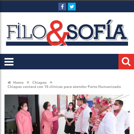
»
»
Home
Chiapas
Chiapas contará con 16 clínicas para atender Parto Humanizado