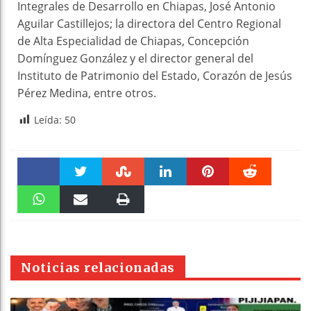
Integrales de Desarrollo en Chiapas, José Antonio
Aguilar Castillejos; la directora del Centro Regional
de Alta Especialidad de Chiapas, Concepción
Domínguez González y el director general del
Instituto de Patrimonio del Estado, Corazón de Jesús
Pérez Medina, entre otros.
Leída:
50
Faceboo
Twitter
Stumble
linkedin
Pinteres
Reddit
k
WhatsAp
Email
Print
t
pt
Noticias relacionadas