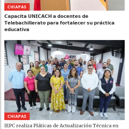
CHIAPAS
𝗖𝗮𝗽𝗮𝗰𝗶𝘁𝗮 𝗨𝗡𝗜𝗖𝗔𝗖𝗛 𝗮 𝗱𝗼𝗰𝗲𝗻𝘁𝗲𝘀 𝗱𝗲
𝗧𝗲𝗹𝗲𝗯𝗮𝗰𝗵𝗶𝗹𝗹𝗲𝗿𝗮𝘁𝗼 𝗽𝗮𝗿𝗮 𝗳𝗼𝗿𝘁𝗮𝗹𝗲𝗰𝗲𝗿 𝘀𝘂 𝗽𝗿𝗮́𝗰𝘁𝗶𝗰𝗮
𝗲𝗱𝘂𝗰𝗮𝘁𝗶𝘃𝗮
CHIAPAS
IEPC realiza Pláticas de Actualización Técnica en