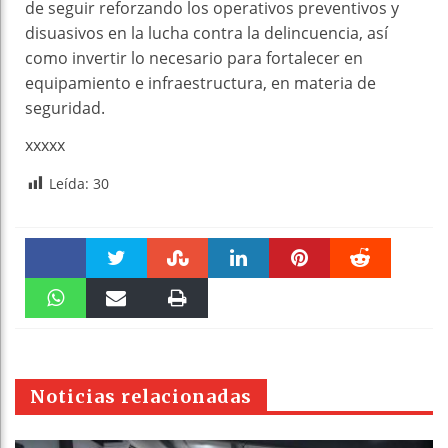
de seguir reforzando los operativos preventivos y
disuasivos en la lucha contra la delincuencia, así
como invertir lo necesario para fortalecer en
equipamiento e infraestructura, en materia de
seguridad.
xxxxx
Leída:
30
Faceboo
Twitter
Stumble
linkedin
Pinteres
Reddit
k
WhatsAp
Email
Print
t
pt
Noticias relacionadas