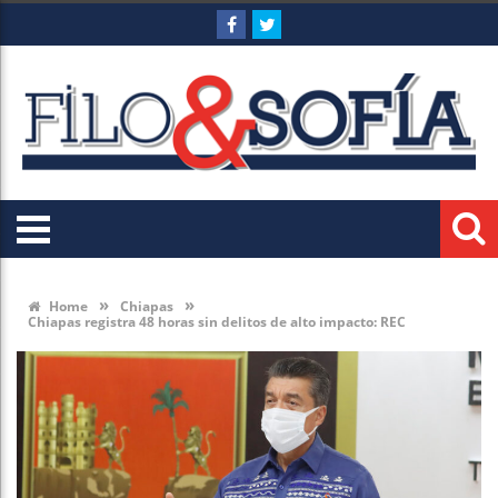
»
»
Home
Chiapas
Chiapas registra 48 horas sin delitos de alto impacto: REC