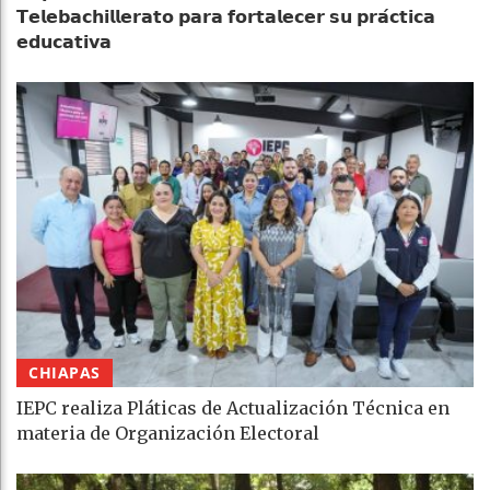
𝗧𝗲𝗹𝗲𝗯𝗮𝗰𝗵𝗶𝗹𝗹𝗲𝗿𝗮𝘁𝗼 𝗽𝗮𝗿𝗮 𝗳𝗼𝗿𝘁𝗮𝗹𝗲𝗰𝗲𝗿 𝘀𝘂 𝗽𝗿𝗮́𝗰𝘁𝗶𝗰𝗮
𝗲𝗱𝘂𝗰𝗮𝘁𝗶𝘃𝗮
CHIAPAS
IEPC realiza Pláticas de Actualización Técnica en
materia de Organización Electoral