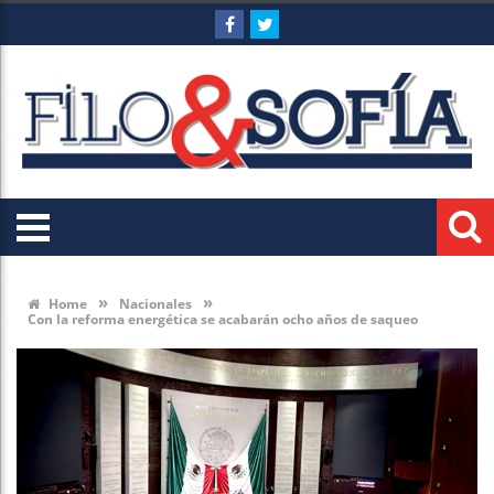
»
»
Home
Nacionales
Con la reforma energética se acabarán ocho años de saqueo