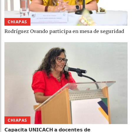
CHIAPAS
Rodríguez Ovando participa en mesa de seguridad
CHIAPAS
𝗖𝗮𝗽𝗮𝗰𝗶𝘁𝗮 𝗨𝗡𝗜𝗖𝗔𝗖𝗛 𝗮 𝗱𝗼𝗰𝗲𝗻𝘁𝗲𝘀 𝗱𝗲