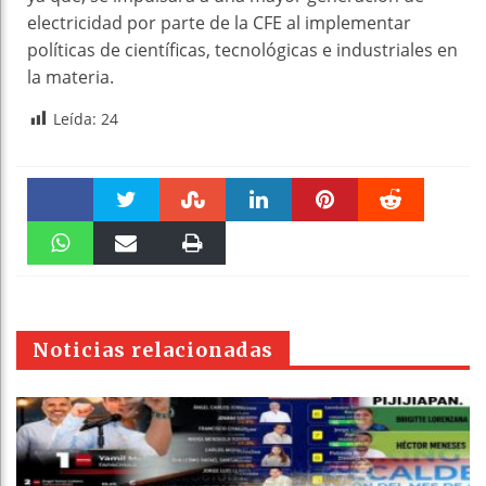
electricidad por parte de la CFE al implementar
políticas de científicas, tecnológicas e industriales en
la materia.
Leída:
24
Faceboo
Twitter
Stumble
linkedin
Pinteres
Reddit
k
WhatsAp
Email
Print
t
pt
Noticias relacionadas