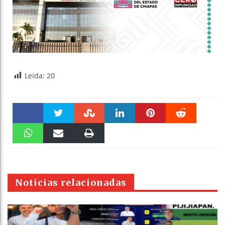
Leída:
20
Faceboo
Twitter
Stumble
linkedin
Pinteres
Reddit
k
WhatsAp
Email
Print
t
pt
Noticias relacionadas