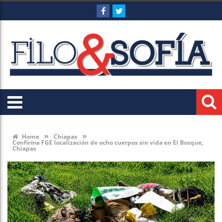
»
»
Home
Chiapas
Confirma FGE localización de ocho cuerpos sin vida en El Bosque,
Chiapas