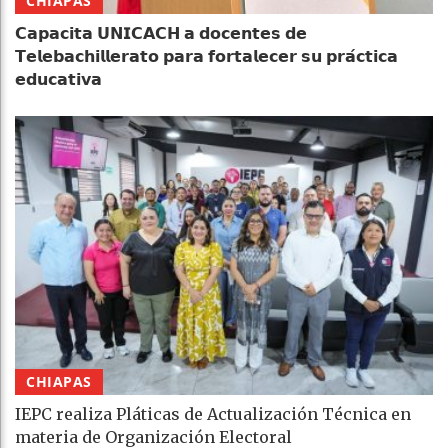
CHIAPAS
𝗖𝗮𝗽𝗮𝗰𝗶𝘁𝗮 𝗨𝗡𝗜𝗖𝗔𝗖𝗛 𝗮 𝗱𝗼𝗰𝗲𝗻𝘁𝗲𝘀 𝗱𝗲
𝗧𝗲𝗹𝗲𝗯𝗮𝗰𝗵𝗶𝗹𝗹𝗲𝗿𝗮𝘁𝗼 𝗽𝗮𝗿𝗮 𝗳𝗼𝗿𝘁𝗮𝗹𝗲𝗰𝗲𝗿 𝘀𝘂 𝗽𝗿𝗮́𝗰𝘁𝗶𝗰𝗮
𝗲𝗱𝘂𝗰𝗮𝘁𝗶𝘃𝗮
CHIAPAS
IEPC realiza Pláticas de Actualización Técnica en
materia de Organización Electoral