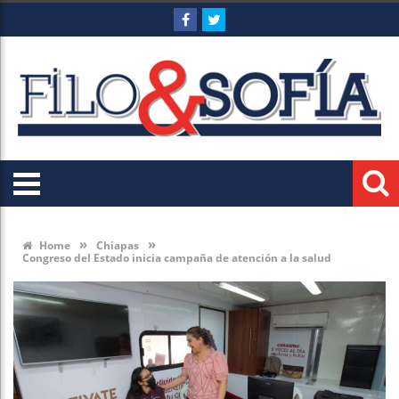
»
»
Home
Chiapas
Congreso del Estado inicia campaña de atención a la salud