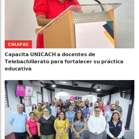
CHIAPAS
𝗖𝗮𝗽𝗮𝗰𝗶𝘁𝗮 𝗨𝗡𝗜𝗖𝗔𝗖𝗛 𝗮 𝗱𝗼𝗰𝗲𝗻𝘁𝗲𝘀 𝗱𝗲
𝗧𝗲𝗹𝗲𝗯𝗮𝗰𝗵𝗶𝗹𝗹𝗲𝗿𝗮𝘁𝗼 𝗽𝗮𝗿𝗮 𝗳𝗼𝗿𝘁𝗮𝗹𝗲𝗰𝗲𝗿 𝘀𝘂 𝗽𝗿𝗮́𝗰𝘁𝗶𝗰𝗮
𝗲𝗱𝘂𝗰𝗮𝘁𝗶𝘃𝗮