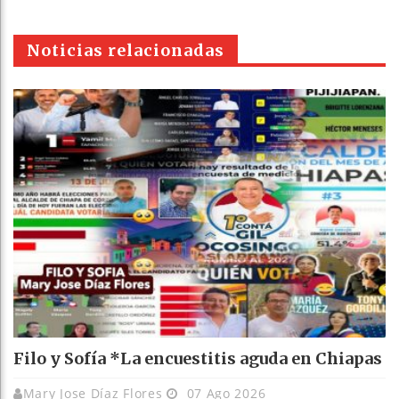
WhatsAp
Email
Print
t
pt
Noticias relacionadas
Filo y Sofía *La encuestitis aguda en Chiapas
Mary Jose Díaz Flores
07 Ago 2026