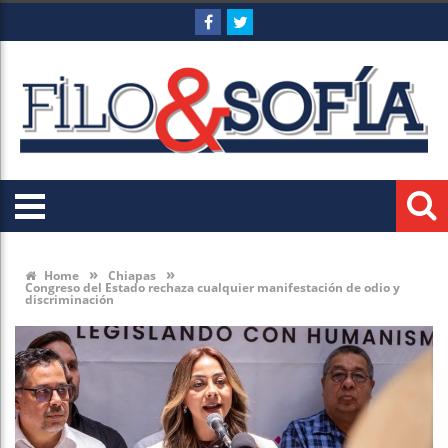
»
»
Home
Chiapas
Congreso del Estado rechaza cualquier manifestación de odio y
discriminación