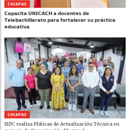
CHIAPAS
𝗖𝗮𝗽𝗮𝗰𝗶𝘁𝗮 𝗨𝗡𝗜𝗖𝗔𝗖𝗛 𝗮 𝗱𝗼𝗰𝗲𝗻𝘁𝗲𝘀 𝗱𝗲
𝗧𝗲𝗹𝗲𝗯𝗮𝗰𝗵𝗶𝗹𝗹𝗲𝗿𝗮𝘁𝗼 𝗽𝗮𝗿𝗮 𝗳𝗼𝗿𝘁𝗮𝗹𝗲𝗰𝗲𝗿 𝘀𝘂 𝗽𝗿𝗮́𝗰𝘁𝗶𝗰𝗮
𝗲𝗱𝘂𝗰𝗮𝘁𝗶𝘃𝗮
CHIAPAS
IEPC realiza Pláticas de Actualización Técnica en