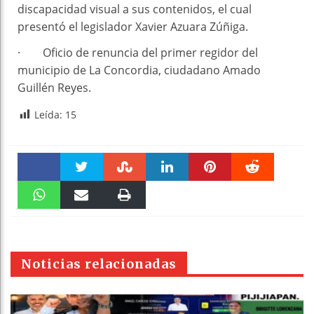
discapacidad visual a sus contenidos, el cual
presentó el legislador Xavier Azuara Zúñiga.
· Oficio de renuncia del primer regidor del
municipio de La Concordia, ciudadano Amado
Guillén Reyes.
Leída:
15
Faceboo
Twitter
Stumble
linkedin
Pinteres
Reddit
k
WhatsAp
Email
Print
t
pt
Noticias relacionadas