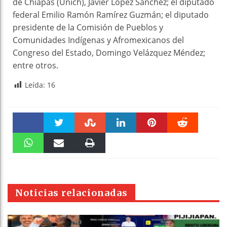
de Chiapas (Unich), Javier López Sánchez; el diputado
federal Emilio Ramón Ramírez Guzmán; el diputado
presidente de la Comisión de Pueblos y
Comunidades Indígenas y Afromexicanos del
Congreso del Estado, Domingo Velázquez Méndez;
entre otros.
Leída:
16
Faceboo
Twitter
Stumble
linkedin
Pinteres
Reddit
k
WhatsAp
Email
Print
t
pt
Noticias relacionadas