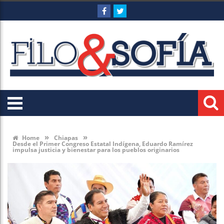
»
»
Home
Chiapas
Desde el Primer Congreso Estatal Indígena, Eduardo Ramírez
impulsa justicia y bienestar para los pueblos originarios