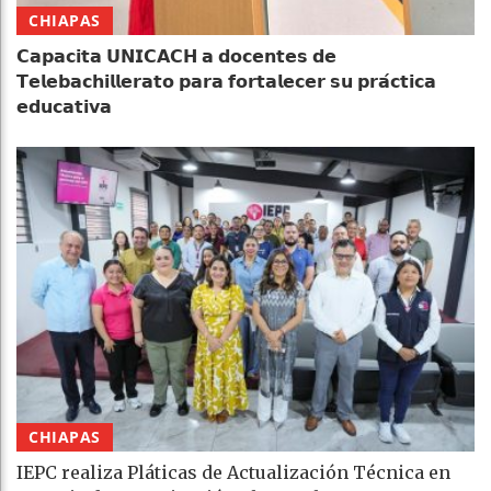
CHIAPAS
𝗖𝗮𝗽𝗮𝗰𝗶𝘁𝗮 𝗨𝗡𝗜𝗖𝗔𝗖𝗛 𝗮 𝗱𝗼𝗰𝗲𝗻𝘁𝗲𝘀 𝗱𝗲
𝗧𝗲𝗹𝗲𝗯𝗮𝗰𝗵𝗶𝗹𝗹𝗲𝗿𝗮𝘁𝗼 𝗽𝗮𝗿𝗮 𝗳𝗼𝗿𝘁𝗮𝗹𝗲𝗰𝗲𝗿 𝘀𝘂 𝗽𝗿𝗮́𝗰𝘁𝗶𝗰𝗮
𝗲𝗱𝘂𝗰𝗮𝘁𝗶𝘃𝗮
CHIAPAS
IEPC realiza Pláticas de Actualización Técnica en