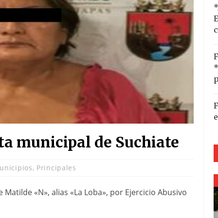
*
E
c
F
*
p
F
e
ta municipal de Suchiate
unicipios
,
Principales
Matilde «N», alias «La Loba», por Ejercicio Abusivo