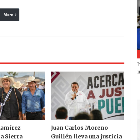
More
linkedin
Pinterest
Reddit
I
m
Ramírez
Juan Carlos Moreno
la Sierra
Guillén lleva una justicia