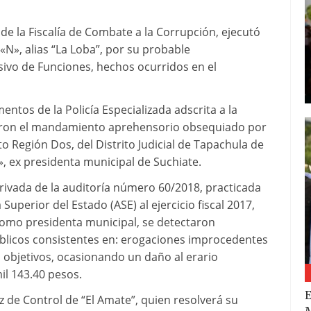
s de la Fiscalía de Combate a la Corrupción, ejecutó
N», alias “La Loba”, por su probable
usivo de Funciones, hechos ocurridos en el
ntos de la Policía Especializada adscrita a la
taron el mandamiento aprehensorio obsequiado por
to Región Dos, del Distrito Judicial de Tapachula de
, ex presidenta municipal de Suchiate.
erivada de la auditoría número 60/2018, practicada
Superior del Estado (ASE) al ejercicio fiscal 2017,
omo presidenta municipal, se detectaron
úblicos consistentes en: erogaciones improcedentes
us objetivos, ocasionando un daño al erario
il 143.40 pesos.
E
z de Control de “El Amate”, quien resolverá su
M