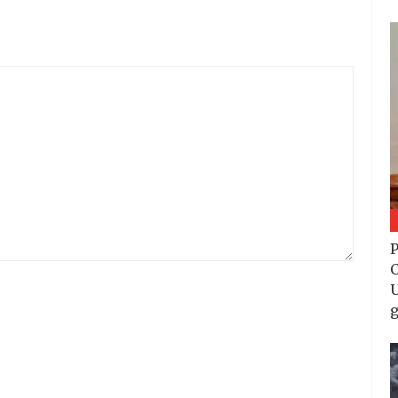
P
C
U
g