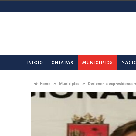
INICIO
CHIAPAS
MUNICIPIOS
NACI
»
»
Home
Municipios
Detienen a expresidenta m