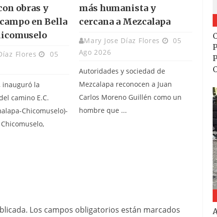
con obras y
más humanista y
 campo en Bella
cercana a Mezcalapa
hicomuselo
C
Mary Jose Díaz Flores
05
P
Ago 2026
Díaz Flores
05
P
Autoridades y sociedad de
Mezcalapa reconocen a Juan
, inauguró la
Carlos Moreno Guillén como un
del camino E.C.
hombre que ...
malapa-Chicomuselo)-
n Chicomuselo,
blicada.
Los campos obligatorios están marcados
A