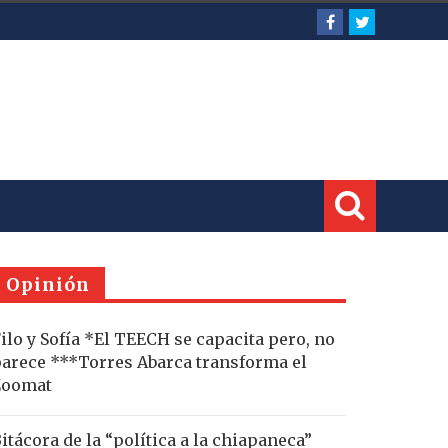
Opinión
ilo y Sofía *El TEECH se capacita pero, no
arece ***Torres Abarca transforma el
Zoomat
itácora de la “política a la chiapaneca”