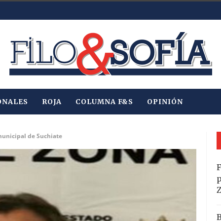
ONALES
ROJA
COLUMNA F&S
OPINIÓN
unicipal de Suchiate
F
p
B