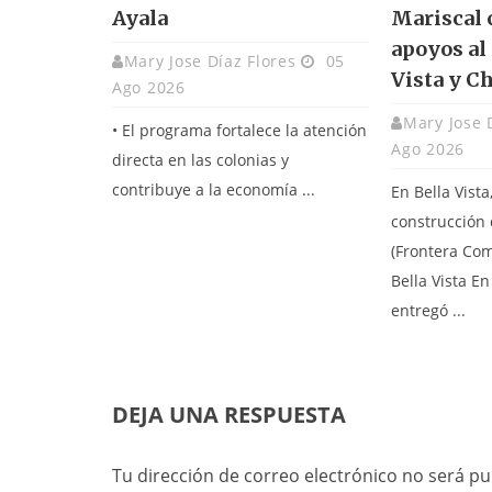
Ayala
Mariscal 
apoyos al
Mary Jose Díaz Flores
05
Vista y C
Ago 2026
Mary Jose 
• El programa fortalece la atención
Ago 2026
directa en las colonias y
contribuye a la economía ...
En Bella Vista
construcción 
(Frontera Co
Bella Vista E
entregó ...
DEJA UNA RESPUESTA
Tu dirección de correo electrónico no será pu