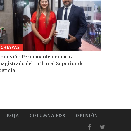
CHIAPAS
Comisión Permanente nombra a
agistrado del Tribunal Superior de
usticia
ROJA
COLUMNA F&S
OPINIÓN