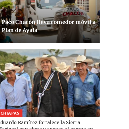
Paco Chacón lleva comedor móvil a
Plan de Ayala
CHIAPAS
duardo Ramírez fortalece la Sierra
ariscal con obras y apoyos al campo en