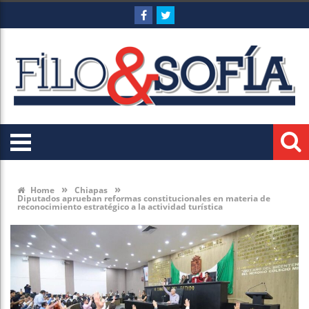
»
»
Home
Chiapas
Diputados aprueban reformas constitucionales en materia de
reconocimiento estratégico a la actividad turística