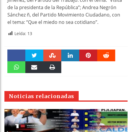
de la presidenta de la República”; Andrea Negrón
Sánchez ñ, del Partido Movimiento Ciudadano, con
el tema: “Que el miedo no sea cotidiano”.
Leída:
13
Faceboo
Twitter
Stumble
linkedin
Pinteres
Reddit
k
WhatsAp
Email
Print
t
pt
Noticias relacionadas