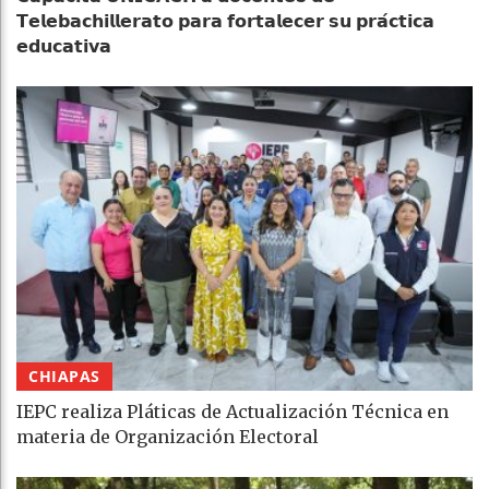
𝗧𝗲𝗹𝗲𝗯𝗮𝗰𝗵𝗶𝗹𝗹𝗲𝗿𝗮𝘁𝗼 𝗽𝗮𝗿𝗮 𝗳𝗼𝗿𝘁𝗮𝗹𝗲𝗰𝗲𝗿 𝘀𝘂 𝗽𝗿𝗮́𝗰𝘁𝗶𝗰𝗮
𝗲𝗱𝘂𝗰𝗮𝘁𝗶𝘃𝗮
CHIAPAS
IEPC realiza Pláticas de Actualización Técnica en
materia de Organización Electoral