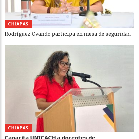
CHIAPAS
Rodríguez Ovando participa en mesa de seguridad
CHIAPAS
𝗖𝗮𝗽𝗮𝗰𝗶𝘁𝗮 𝗨𝗡𝗜𝗖𝗔𝗖𝗛 𝗮 𝗱𝗼𝗰𝗲𝗻𝘁𝗲𝘀 𝗱𝗲