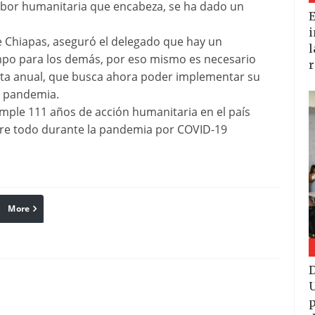
 labor humanitaria que encabeza, se ha dado un
E
i
 de Chiapas, aseguró el delegado que hay un
l
mpo para los demás, por eso mismo es necesario
r
cta anual, que busca ahora poder implementar su
y pandemia.
mple 111 años de acción humanitaria en el país
obre todo durante la pandemia por COVID-19
More
linkedin
Pinterest
Reddit
D
U
p