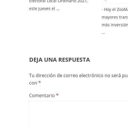
Electoral Local Ordinario 2027,
este jueves el ...
· Hoy el ZooM
mayores tran
más inversión
...
DEJA UNA RESPUESTA
Tu dirección de correo electrónico no será pu
con
*
Comentario
*