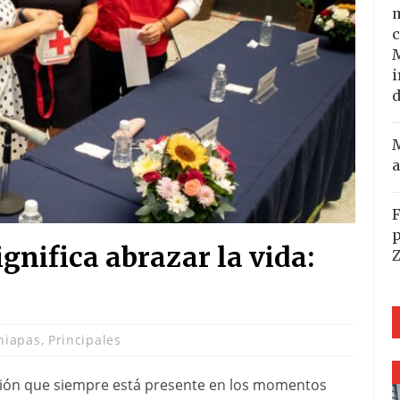
m
c
i
d
M
a
F
p
ignifica abrazar la vida:
hiapas
,
Principales
ción que siempre está presente en los momentos