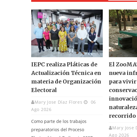
IEPC realiza Pláticas de
El ZooMAT
Actualización Técnica en
nueva inf
materia de Organización
para vivir
Electoral
conservac
innovació
Mary Jose Díaz Flores
06
naturalez
Ago 2026
recorrido
Como parte de los trabajos
Mary Jose 
preparatorios del Proceso
Ago 2026