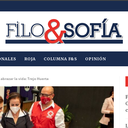
ONALES
ROJA
COLUMNA F&S
OPINIÓN
 abrazar la vida: Trejo Huerta
F
C
c
L