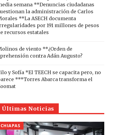
edia semana **Denuncias ciudadanas
uestionan la administración de Carlos
Morales **La ASECH documenta
rregularidades por 191 millones de pesos
e recursos estatales
olinos de viento **¿Orden de
prehensión contra Adán Augusto?
ilo y Sofía *El TEECH se capacita pero, no
arece ***Torres Abarca transforma el
Zoomat
Últimas Noticias
CHIAPAS