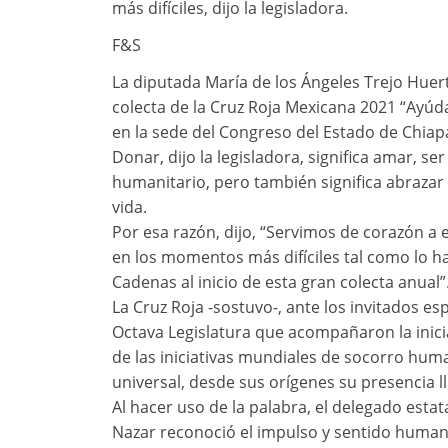
más difíciles, dijo la legisladora.
F&S
La diputada María de los Ángeles Trejo Huer
colecta de la Cruz Roja Mexicana 2021 “Ayúda
en la sede del Congreso del Estado de Chiap
Donar, dijo la legisladora, significa amar, se
humanitario, pero también significa abrazar
vida.
Por esa razón, dijo, “Servimos de corazón a
en los momentos más difíciles tal como lo h
Cadenas al inicio de esta gran colecta anual”
La Cruz Roja -sostuvo-, ante los invitados es
Octava Legislatura que acompañaron la inicia
de las iniciativas mundiales de socorro hu
universal, desde sus orígenes su presencia l
Al hacer uso de la palabra, el delegado esta
Nazar reconoció el impulso y sentido humano 