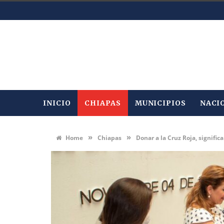
INICIO
CHIAPAS
MUNICIPIOS
NACI
»
»
Home
Chiapas
Donar a la Cruz Roja, significa