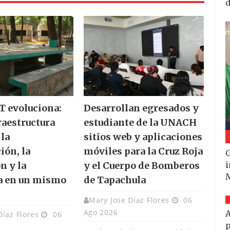
d
 evoluciona:
Desarrollan egresados y
raestructura
estudiante de la UNACH
 la
sitios web y aplicaciones
ión, la
móviles para la Cruz Roja
G
i
n y la
y el Cuerpo de Bomberos
a en un mismo
de Tapachula
Mary Jose Díaz Flores
06
Ago 2026
A
Díaz Flores
06
p