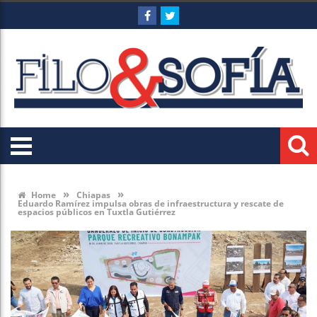
»
»
Home
Chiapas
Eduardo Ramírez impulsa obras de infraestructura y rescate de
espacios públicos en Tuxtla Gutiérrez