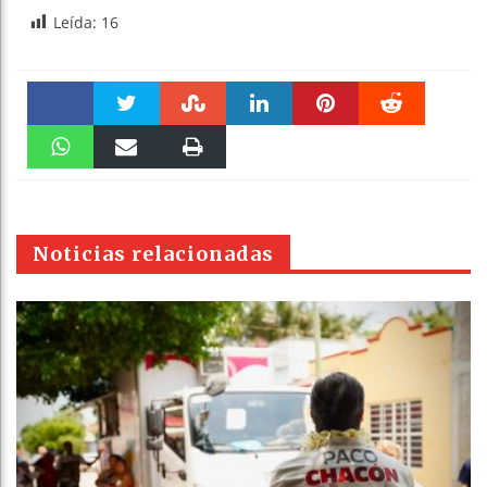
Leída:
16
Faceboo
Twitter
Stumble
linkedin
Pinteres
Reddit
k
WhatsAp
Email
Print
t
pt
Noticias relacionadas