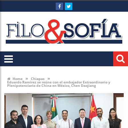
»
»
Home
Chiapas
Eduardo Ramírez se reúne con el embajador Extraordinario y
Plenipotenciario de China en México, Chen Daojiang