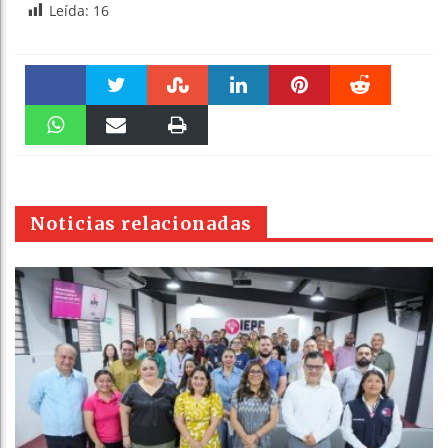
Leída:
16
Faceboo
Twitter
Stumble
linkedin
Pinteres
Reddit
k
WhatsAp
Email
Print
t
pt
Noticias relacionadas