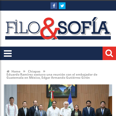
»
»
Home
Chiapas
Eduardo Ramírez sostuvo una reunión con el embajador de
Guatemala en México, Edgar Armando Gutiérrez Girón