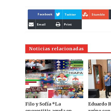
Facebook
Twitter
Stumble
Email
Print
Noticias relacionadas
Filo y Sofía *La
Eduardo R
encuestitis aguda en
reúne con 