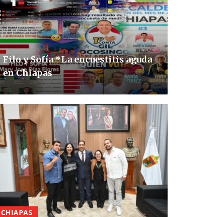
Filo y Sofía *La encuestitis aguda
en Chiapas
CHIAPAS