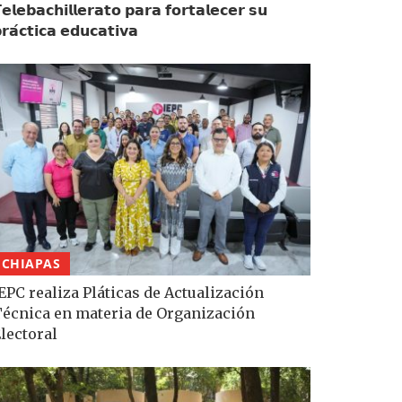
𝗲𝗹𝗲𝗯𝗮𝗰𝗵𝗶𝗹𝗹𝗲𝗿𝗮𝘁𝗼 𝗽𝗮𝗿𝗮 𝗳𝗼𝗿𝘁𝗮𝗹𝗲𝗰𝗲𝗿 𝘀𝘂
𝗿𝗮́𝗰𝘁𝗶𝗰𝗮 𝗲𝗱𝘂𝗰𝗮𝘁𝗶𝘃𝗮
CHIAPAS
EPC realiza Pláticas de Actualización
écnica en materia de Organización
lectoral