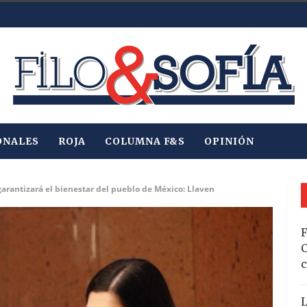
ONALES
ROJA
COLUMNA F&S
OPINIÓN
arantizará el bienestar del pueblo de México: Llaven
F
C
c
L