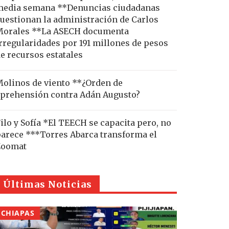
edia semana **Denuncias ciudadanas
uestionan la administración de Carlos
Morales **La ASECH documenta
rregularidades por 191 millones de pesos
e recursos estatales
olinos de viento **¿Orden de
prehensión contra Adán Augusto?
ilo y Sofía *El TEECH se capacita pero, no
arece ***Torres Abarca transforma el
Zoomat
Últimas Noticias
CHIAPAS