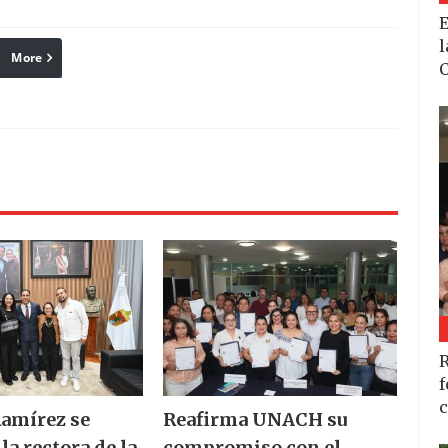
E
l
More
linkedin
Pinterest
Reddit
C
R
f
c
amírez se
Reafirma UNACH su
la rectora de la
compromiso con el