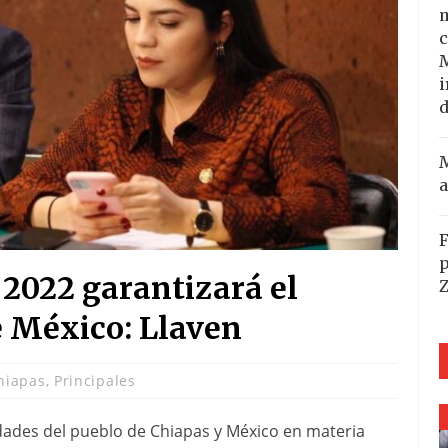
m
c
i
d
M
a
F
p
 2022 garantizará el
e México: Llaven
hiapas
,
Principales
idades del pueblo de Chiapas y México en materia