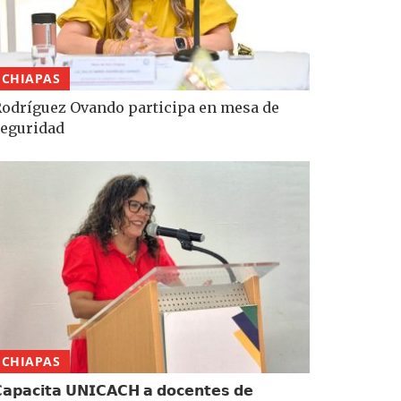
CHIAPAS
odríguez Ovando participa en mesa de
eguridad
CHIAPAS
𝗮𝗽𝗮𝗰𝗶𝘁𝗮 𝗨𝗡𝗜𝗖𝗔𝗖𝗛 𝗮 𝗱𝗼𝗰𝗲𝗻𝘁𝗲𝘀 𝗱𝗲