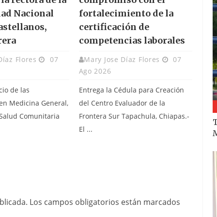
ad Nacional
fortalecimiento de la
astellanos,
certificación de
rera
competencias laborales
Díaz Flores
07
Mary Jose Díaz Flores
07
Ago 2026
cio de las
Entrega la Cédula para Creación
 en Medicina General,
del Centro Evaluador de la
 Salud Comunitaria
Frontera Sur Tapachula, Chiapas.-
T
.
El ...
M
blicada.
Los campos obligatorios están marcados