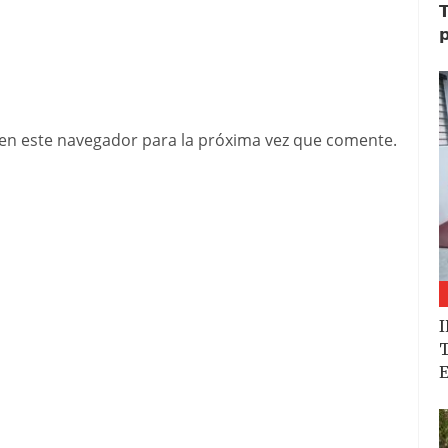
𝗧
𝗽
en este navegador para la próxima vez que comente.
I
T
E