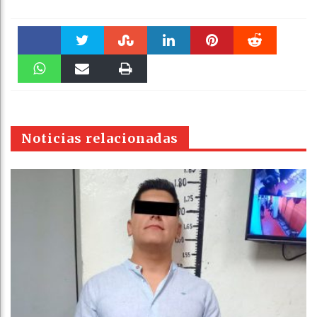
Faceboo
Twitter
Stumble
linkedin
Pinteres
Reddit
k
WhatsAp
Email
Print
t
pt
Noticias relacionadas