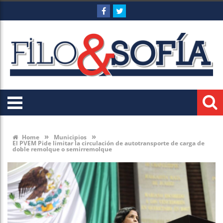
»
»
Home
Municipios
El PVEM Pide limitar la circulación de autotransporte de carga de
doble remolque o semirremolque