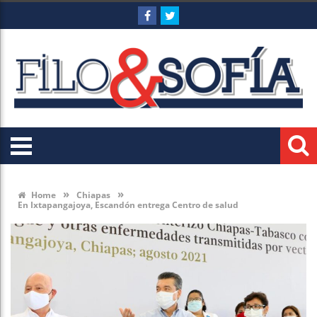
»
»
Home
Chiapas
En Ixtapangajoya, Escandón entrega Centro de salud