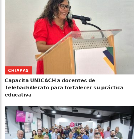
CHIAPAS
𝗖𝗮𝗽𝗮𝗰𝗶𝘁𝗮 𝗨𝗡𝗜𝗖𝗔𝗖𝗛 𝗮 𝗱𝗼𝗰𝗲𝗻𝘁𝗲𝘀 𝗱𝗲
𝗧𝗲𝗹𝗲𝗯𝗮𝗰𝗵𝗶𝗹𝗹𝗲𝗿𝗮𝘁𝗼 𝗽𝗮𝗿𝗮 𝗳𝗼𝗿𝘁𝗮𝗹𝗲𝗰𝗲𝗿 𝘀𝘂 𝗽𝗿𝗮́𝗰𝘁𝗶𝗰𝗮
𝗲𝗱𝘂𝗰𝗮𝘁𝗶𝘃𝗮