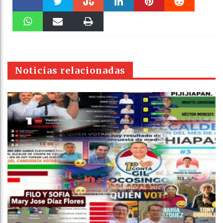
Faceboo
Twitter
Stumble
linkedin
Pinteres
Reddit
k
WhatsAp
Email
Print
t
pt
Noticias relacionadas