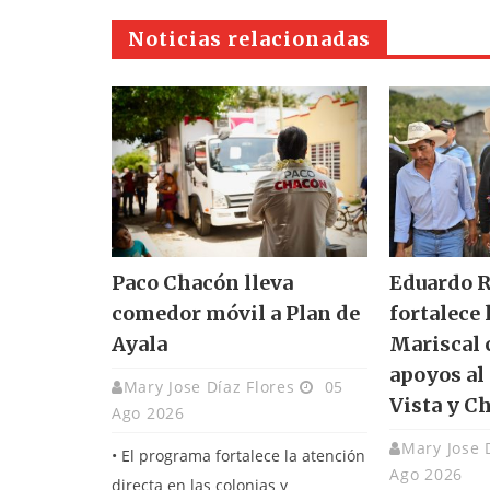
Noticias relacionadas
Paco Chacón lleva
Eduardo 
comedor móvil a Plan de
fortalece 
Ayala
Mariscal 
apoyos al
Mary Jose Díaz Flores
05
Vista y C
Ago 2026
Mary Jose 
• El programa fortalece la atención
Ago 2026
directa en las colonias y