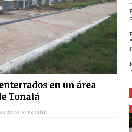
*
E
c
F
*
p
F
e
enterrados en un área
de Tonalá
unicipios
,
Principales