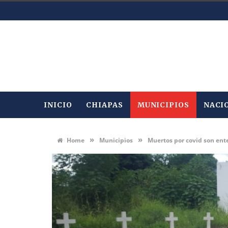
INICIO
CHIAPAS
MUNICIPIOS
NACI
»
»
Home
Municipios
Muertos por covid son ent