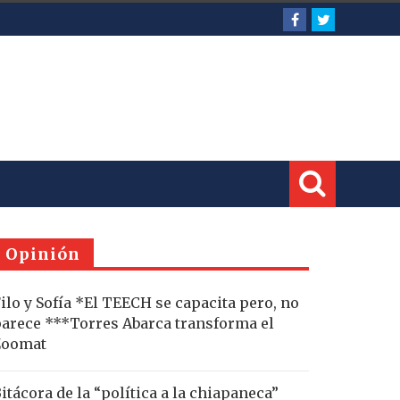
Opinión
ilo y Sofía *El TEECH se capacita pero, no
arece ***Torres Abarca transforma el
Zoomat
itácora de la “política a la chiapaneca”