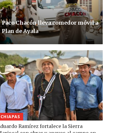
Paco Chacón lleva comedor móvil a
Plan de Ayala
CHIAPAS
duardo Ramírez fortalece la Sierra
ariscal con obras y apoyos al campo en