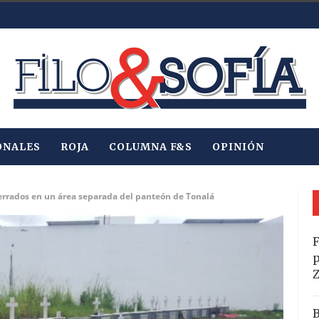
ONALES
ROJA
COLUMNA F&S
OPINIÓN
errados en un área separada del panteón de Tonalá
F
p
B