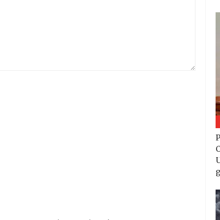
P
C
U
g