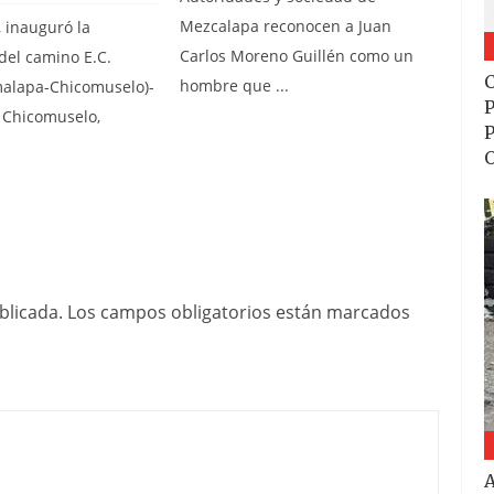
Mezcalapa reconocen a Juan
, inauguró la
Carlos Moreno Guillén como un
del camino E.C.
C
hombre que ...
malapa-Chicomuselo)-
P
n Chicomuselo,
P
blicada.
Los campos obligatorios están marcados
A