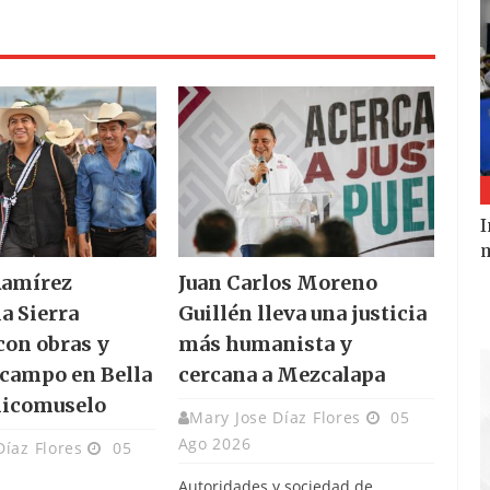
I
m
Ramírez
Juan Carlos Moreno
la Sierra
Guillén lleva una justicia
con obras y
más humanista y
 campo en Bella
cercana a Mezcalapa
hicomuselo
Mary Jose Díaz Flores
05
Ago 2026
Díaz Flores
05
Autoridades y sociedad de