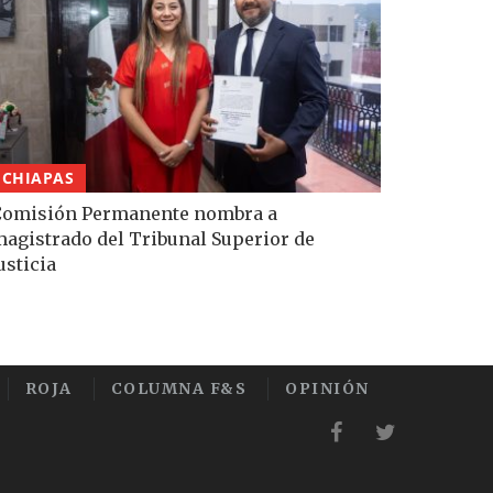
CHIAPAS
Comisión Permanente nombra a
agistrado del Tribunal Superior de
usticia
ROJA
COLUMNA F&S
OPINIÓN