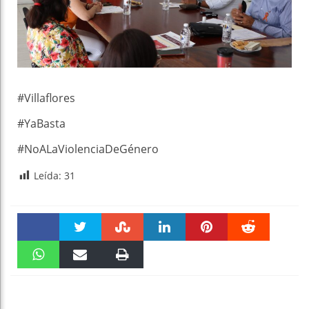
#Villaflores
#YaBasta
#NoALaViolenciaDeGénero
Leída:
31
Faceboo
Twitter
Stumble
linkedin
Pinteres
Reddit
k
WhatsAp
Email
Print
t