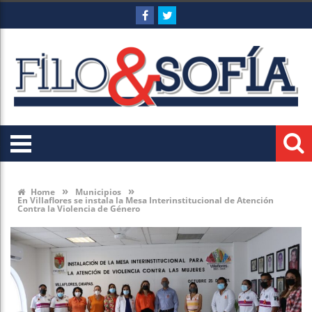
»
»
Home
Municipios
En Villaflores se instala la Mesa Interinstitucional de Atención
Contra la Violencia de Género