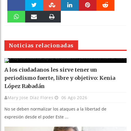
Faceboo
Twitter
Stumble
linkedin
Pinteres
Reddit
k
WhatsAp
Email
Print
t
pt
Noticias relacionadas
A los ciudadanos les sirve tener un
periodismo fuerte, libre y objetivo: Kenia
López Rabadán
Mary Jose Díaz Flores
06 Ago 2026
No se deben normalizar los ataques a la libertad de
expresión desde el poder Este ...