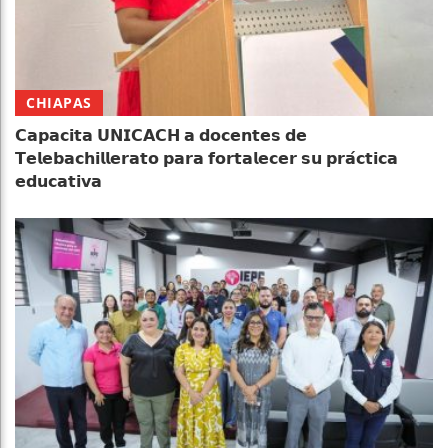
CHIAPAS
𝗖𝗮𝗽𝗮𝗰𝗶𝘁𝗮 𝗨𝗡𝗜𝗖𝗔𝗖𝗛 𝗮 𝗱𝗼𝗰𝗲𝗻𝘁𝗲𝘀 𝗱𝗲
𝗧𝗲𝗹𝗲𝗯𝗮𝗰𝗵𝗶𝗹𝗹𝗲𝗿𝗮𝘁𝗼 𝗽𝗮𝗿𝗮 𝗳𝗼𝗿𝘁𝗮𝗹𝗲𝗰𝗲𝗿 𝘀𝘂 𝗽𝗿𝗮́𝗰𝘁𝗶𝗰𝗮
𝗲𝗱𝘂𝗰𝗮𝘁𝗶𝘃𝗮