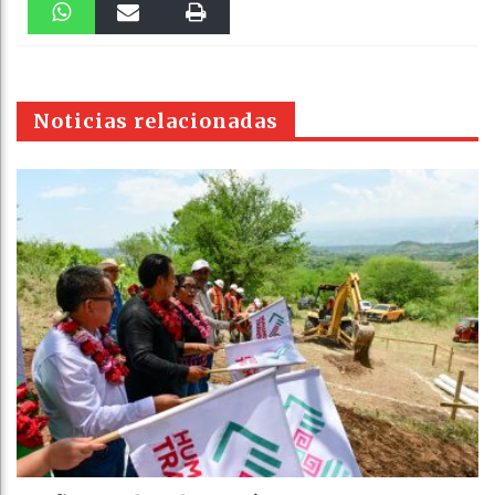
Faceboo
Twitter
Stumble
linkedin
Pinteres
Reddit
k
WhatsAp
Email
Print
t
pt
Noticias relacionadas