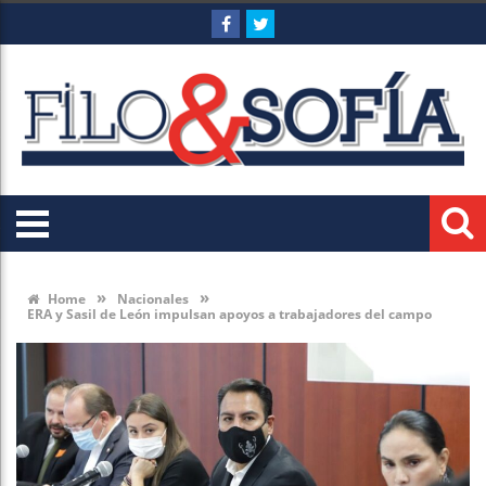
»
»
Home
Nacionales
ERA y Sasil de León impulsan apoyos a trabajadores del campo