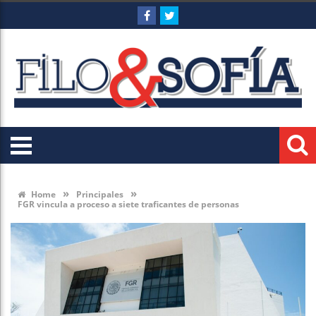
»
»
Home
Principales
FGR vincula a proceso a siete traficantes de personas