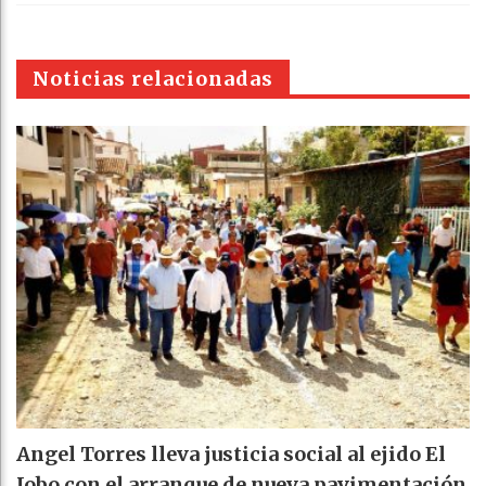
k
WhatsAp
Email
Print
t
pt
Noticias relacionadas
Angel Torres lleva justicia social al ejido El
Jobo con el arranque de nueva pavimentación