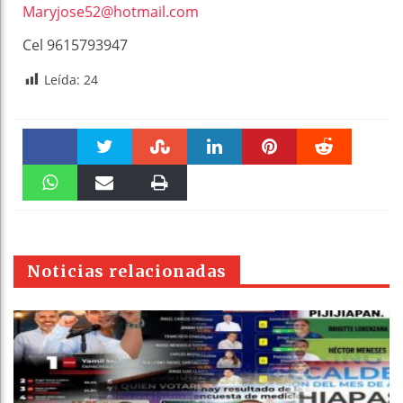
Maryjose52@hotmail.com
Cel 9615793947
Leída:
24
Faceboo
Twitter
Stumble
linkedin
Pinteres
Reddit
k
WhatsAp
Email
Print
t
pt
Noticias relacionadas