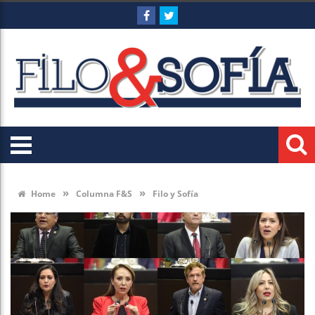
»
»
Home
Columna F&S
Filo y Sofía