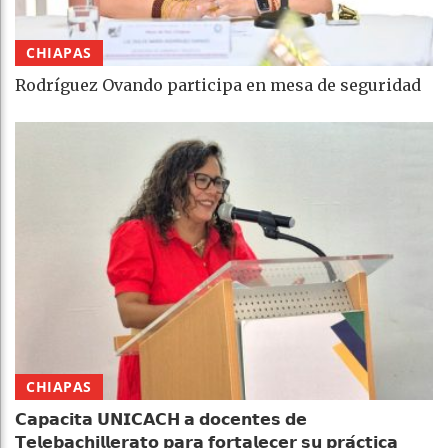
CHIAPAS
Rodríguez Ovando participa en mesa de seguridad
CHIAPAS
𝗖𝗮𝗽𝗮𝗰𝗶𝘁𝗮 𝗨𝗡𝗜𝗖𝗔𝗖𝗛 𝗮 𝗱𝗼𝗰𝗲𝗻𝘁𝗲𝘀 𝗱𝗲
𝗧𝗲𝗹𝗲𝗯𝗮𝗰𝗵𝗶𝗹𝗹𝗲𝗿𝗮𝘁𝗼 𝗽𝗮𝗿𝗮 𝗳𝗼𝗿𝘁𝗮𝗹𝗲𝗰𝗲𝗿 𝘀𝘂 𝗽𝗿𝗮́𝗰𝘁𝗶𝗰𝗮