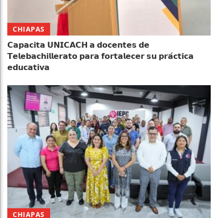
CHIAPAS
𝗖𝗮𝗽𝗮𝗰𝗶𝘁𝗮 𝗨𝗡𝗜𝗖𝗔𝗖𝗛 𝗮 𝗱𝗼𝗰𝗲𝗻𝘁𝗲𝘀 𝗱𝗲
𝗧𝗲𝗹𝗲𝗯𝗮𝗰𝗵𝗶𝗹𝗹𝗲𝗿𝗮𝘁𝗼 𝗽𝗮𝗿𝗮 𝗳𝗼𝗿𝘁𝗮𝗹𝗲𝗰𝗲𝗿 𝘀𝘂 𝗽𝗿𝗮́𝗰𝘁𝗶𝗰𝗮
𝗲𝗱𝘂𝗰𝗮𝘁𝗶𝘃𝗮
CHIAPAS