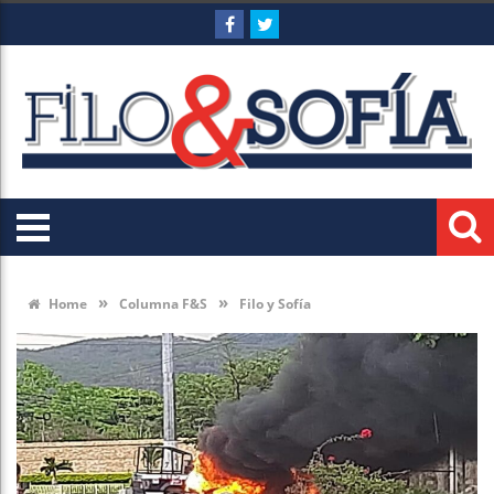
»
»
Home
Columna F&S
Filo y Sofía