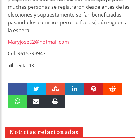
muchas personas se registraron desde antes de las
elecciones y supuestamente serían beneficiadas
pasando los comicios pero no fue así, aún siguen a
la espera.
Maryjose52@hotmail.com
Cel. 9615793947
Leída:
18
Faceboo
Twitter
Stumble
linkedin
Pinteres
Reddit
k
WhatsAp
Email
Print
t
pt
Noticias relacionadas