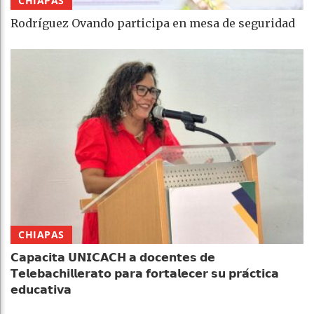
CHIAPAS
Rodríguez Ovando participa en mesa de seguridad
CHIAPAS
𝗖𝗮𝗽𝗮𝗰𝗶𝘁𝗮 𝗨𝗡𝗜𝗖𝗔𝗖𝗛 𝗮 𝗱𝗼𝗰𝗲𝗻𝘁𝗲𝘀 𝗱𝗲
𝗧𝗲𝗹𝗲𝗯𝗮𝗰𝗵𝗶𝗹𝗹𝗲𝗿𝗮𝘁𝗼 𝗽𝗮𝗿𝗮 𝗳𝗼𝗿𝘁𝗮𝗹𝗲𝗰𝗲𝗿 𝘀𝘂 𝗽𝗿𝗮́𝗰𝘁𝗶𝗰𝗮
𝗲𝗱𝘂𝗰𝗮𝘁𝗶𝘃𝗮