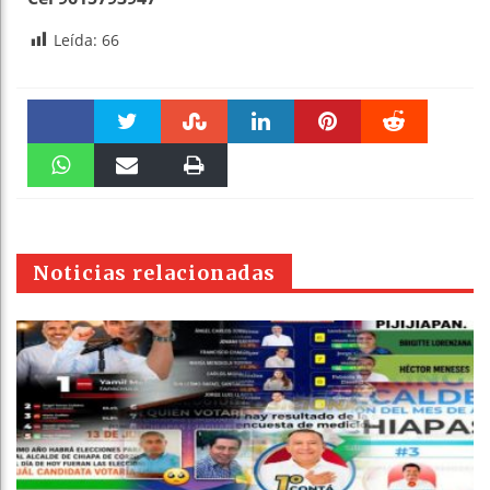
Leída:
66
Faceboo
Twitter
Stumble
linkedin
Pinteres
Reddit
k
WhatsAp
Email
Print
t
pt
Noticias relacionadas