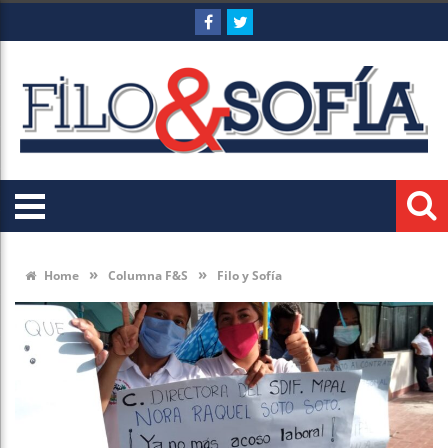
»
»
Home
Columna F&S
Filo y Sofía