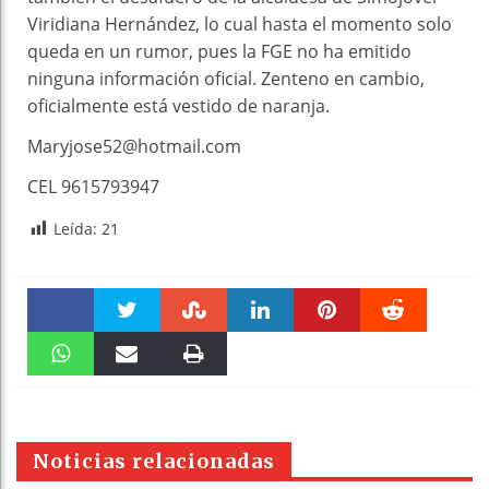
Viridiana Hernández, lo cual hasta el momento solo
queda en un rumor, pues la FGE no ha emitido
ninguna información oficial. Zenteno en cambio,
oficialmente está vestido de naranja.
Maryjose52@hotmail.com
CEL 9615793947
Leída:
21
Faceboo
Twitter
Stumble
linkedin
Pinteres
Reddit
k
WhatsAp
Email
Print
t
pt
Noticias relacionadas