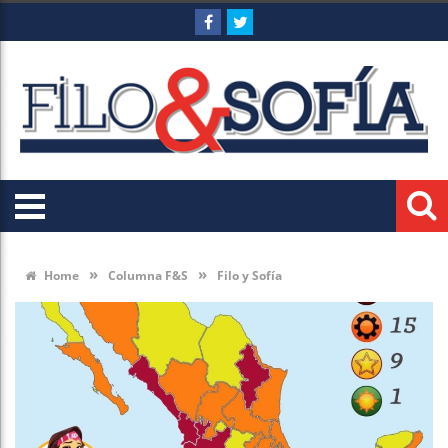
»
»
Home
Columna F&S
Filo y Sofía