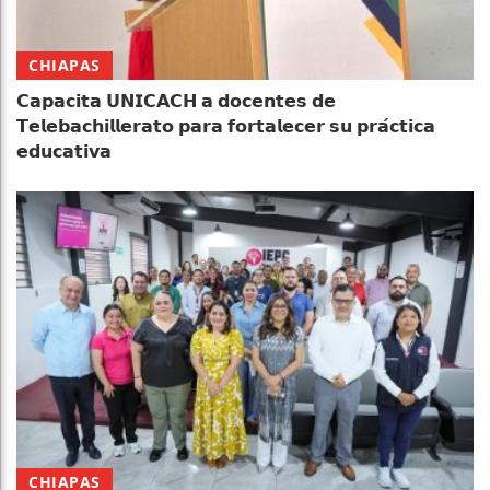
CHIAPAS
𝗖𝗮𝗽𝗮𝗰𝗶𝘁𝗮 𝗨𝗡𝗜𝗖𝗔𝗖𝗛 𝗮 𝗱𝗼𝗰𝗲𝗻𝘁𝗲𝘀 𝗱𝗲
𝗧𝗲𝗹𝗲𝗯𝗮𝗰𝗵𝗶𝗹𝗹𝗲𝗿𝗮𝘁𝗼 𝗽𝗮𝗿𝗮 𝗳𝗼𝗿𝘁𝗮𝗹𝗲𝗰𝗲𝗿 𝘀𝘂 𝗽𝗿𝗮́𝗰𝘁𝗶𝗰𝗮
𝗲𝗱𝘂𝗰𝗮𝘁𝗶𝘃𝗮
CHIAPAS