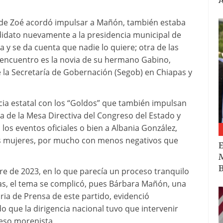
onde Zoé acordó impulsar a Mañón, también estaba
ndidato nuevamente a la presidencia municipal de
a y se da cuenta que nadie lo quiere; otra de las
 encuentro es la novia de su hermano Gabino,
 la Secretaría de Gobernación (Segob) en Chiapas y
ncia estatal con los “Goldos” que también impulsan
 de la Mesa Directiva del Congreso del Estado y
 los eventos oficiales o bien a Albania González,
bas mujeres, por mucho con menos negativos que
E
M
B
e de 2023, en lo que parecía un proceso tranquilo
pas, el tema se complicó, pues Bárbara Mañón, una
aria de Prensa de este partido, evidenció
ado que la dirigencia nacional tuvo que intervenir
eso morenista.