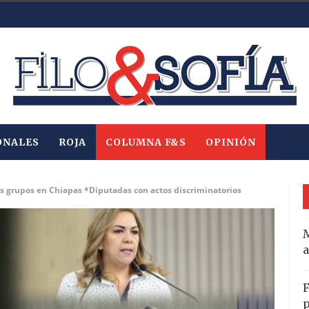
ONALES
ROJA
COLUMNA F&S
OPINIÓN
los grupos en Chiapas *Diputadas con actos discriminatorios
M
a
F
p