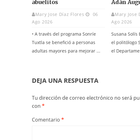
abuelitos
Adán Aug
Mary Jose Díaz Flores
06
Mary Jose 
Ago 2026
Ago 2026
• A través del programa Sonríe
Susana Solís
Tuxtla se benefició a personas
el politólogo 
adultas mayores para mejorar ...
el Departamen
DEJA UNA RESPUESTA
Tu dirección de correo electrónico no será pu
con
*
Comentario
*