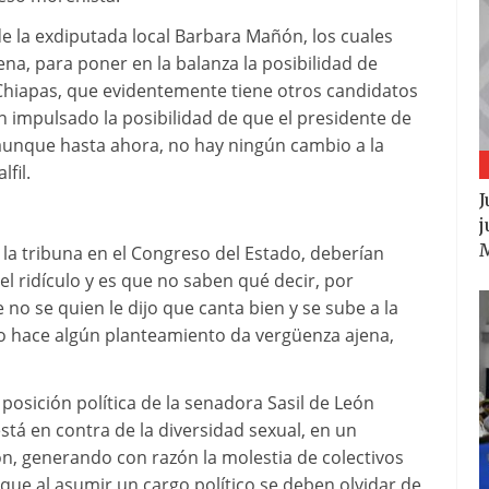
de la exdiputada local Barbara Mañón, los cuales
a, para poner en la balanza la posibilidad de
n Chiapas, que evidentemente tiene otros candidatos
 impulsado la posibilidad de que el presidente de
, aunque hasta ahora, no hay ningún cambio a la
fil.
J
j
 la tribuna en el Congreso del Estado, deberían
l ridículo y es que no saben qué decir, por
 no se quien le dijo que canta bien y se sube a la
do hace algún planteamiento da vergüenza ajena,
posición política de la senadora Sasil de León
está en contra de la diversidad sexual, en un
ón, generando con razón la molestia de colectivos
 que al asumir un cargo político se deben olvidar de