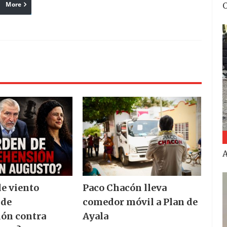
More
linkedin
Pinterest
Reddit
A
e viento
Paco Chacón lleva
 de
comedor móvil a Plan de
ón contra
Ayala