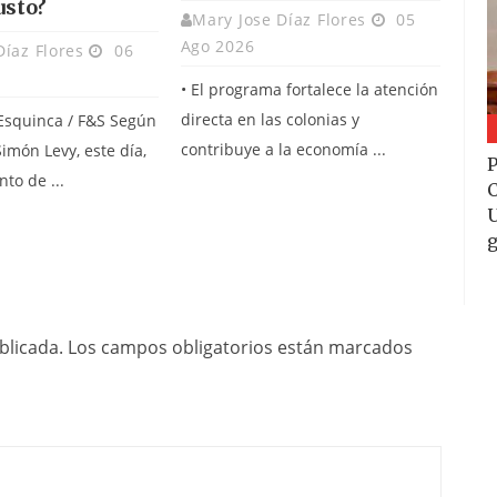
usto?
Mary Jose Díaz Flores
05
Ago 2026
Díaz Flores
06
• El programa fortalece la atención
directa en las colonias y
 Esquinca / F&S Según
contribuye a la economía ...
Simón Levy, este día,
P
to de ...
C
U
g
blicada.
Los campos obligatorios están marcados