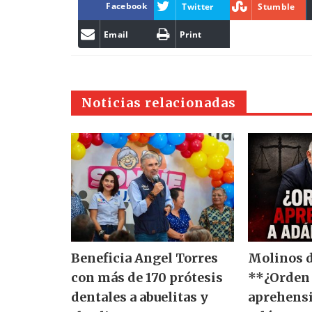
Facebook
Twitter
Stumble
Email
Print
Noticias relacionadas
Beneficia Angel Torres
Molinos d
con más de 170 prótesis
**¿Orden
dentales a abuelitas y
aprehensi