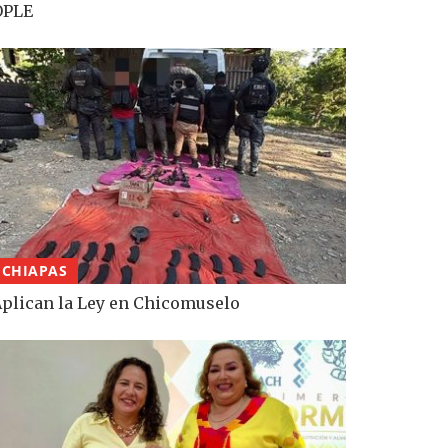
OPLE
CHIAPAS
plican la Ley en Chicomuselo