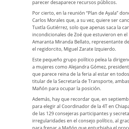
parecer desaparece recursos públicos.
Por cierto, en la reunión “Plan de Ayala” d
Carlos Morales que, a su vez, quiere ser ca
Tuxtla Gutiérrez, solo que apenas saca la car
incondicionales de Zoé que estuvieron en el
Amaranta Miranda Bellato, representante de
el regidorcito, Miguel Zarate Izquierdo.
Este pequeño grupo político pelea la dirige
a mujeres como Alejandra Gómez, presidenta
que parece reina de la feria al estar en todos
titular de la Secretaría de Transporte, am
Mañón para ocupar la posición.
Además, hay que recordar que, en septiembr
para elegir al Coordinador de la 4T en Chia
de las 129 consejeras participantes y secret
irregularidades en el consejo político, al gr
para frenar a Mañón que enturbiaba el proc