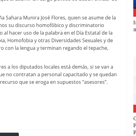
uña Sahara Munira José Flores, quien se asume de la
I
os su discurso homofóbico y discriminatorio
m
 al hacer uso de la palabra en el Día Estatal de la
bia, Homofobia y otras Diversidades Sexuales y de
o con la lengua y terminan regando el tepache,
s a los diputados locales está demás, si se van a
rque no contratan a personal capacitado y se quedan
l recurso que se eroga en supuestos “asesores”.
C
P
P