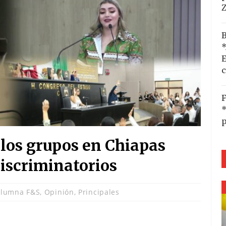
B
*
E
c
F
*
p
 los grupos en Chiapas
iscriminatorios
olumna F&S
,
Opinión
,
Principales