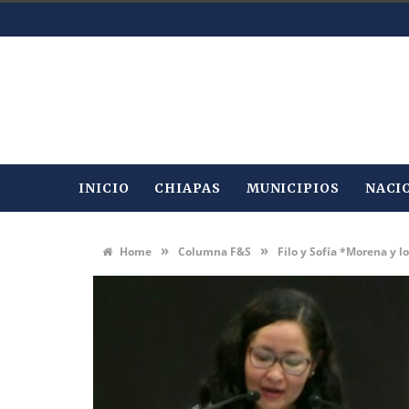
INICIO
CHIAPAS
MUNICIPIOS
NACI
»
»
Home
Columna F&S
Filo y Sofía *Morena y 