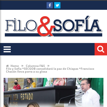
»
»
Home
Columna F&S
Filo y Sofía *SECGOB consolidará la paz de Chiapas *Francisco
Chacón lleva porra a su glosa