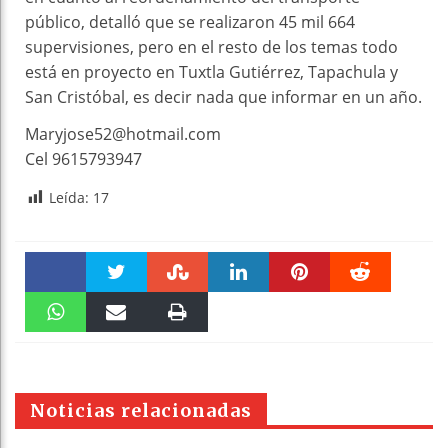
público, detalló que se realizaron 45 mil 664
supervisiones, pero en el resto de los temas todo
está en proyecto en Tuxtla Gutiérrez, Tapachula y
San Cristóbal, es decir nada que informar en un año.
Maryjose52@hotmail.com
Cel 9615793947
Leída:
17
Faceboo
Twitter
Stumble
linkedin
Pinteres
Reddit
k
WhatsAp
Email
Print
t
pt
Noticias relacionadas