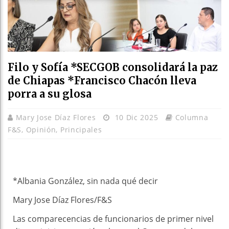
Filo y Sofía *SECGOB consolidará la paz
de Chiapas *Francisco Chacón lleva
porra a su glosa
Mary Jose Díaz Flores
10 Dic 2025
Columna
F&S
,
Opinión
,
Principales
*Albania González, sin nada qué decir
Mary Jose Díaz Flores/F&S
Las comparecencias de funcionarios de primer nivel