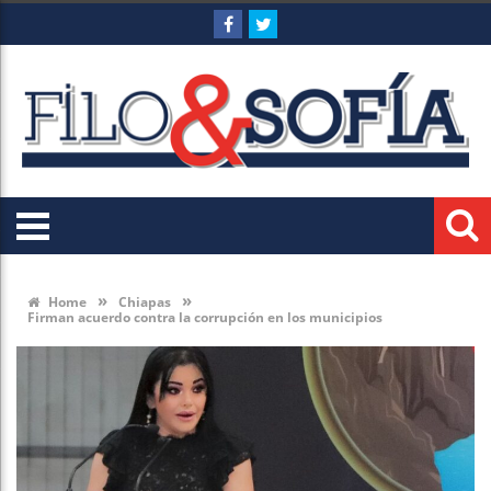
»
»
Home
Chiapas
Firman acuerdo contra la corrupción en los municipios