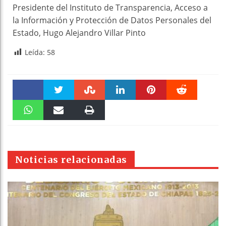
Presidente del Instituto de Transparencia, Acceso a
la Información y Protección de Datos Personales del
Estado, Hugo Alejandro Villar Pinto
Leída:
58
Faceboo
Twitter
Stumble
linkedin
Pinteres
Reddit
k
WhatsAp
Email
Print
t
pt
Noticias relacionadas