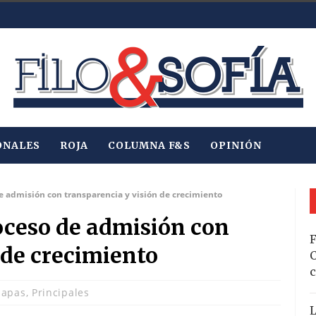
ONALES
ROJA
COLUMNA F&S
OPINIÓN
 admisión con transparencia y visión de crecimiento
ceso de admisión con
F
 de crecimiento
C
c
iapas
,
Principales
L