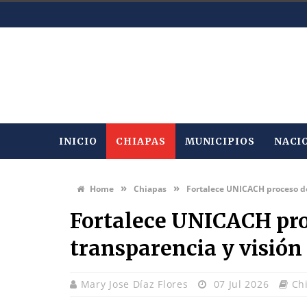
INICIO
CHIAPAS
MUNICIPIOS
NACI
»
»
Home
Chiapas
Fortalece UNICACH proceso de
Fortalece UNICACH pro
transparencia y visión
Mary Jose Díaz Flores
07 Jul 2026
Ch