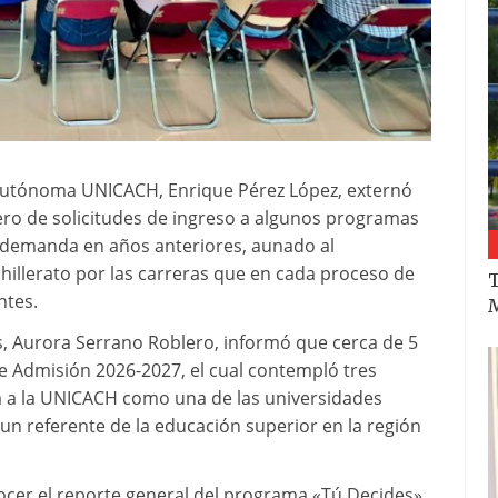
a autónoma UNICACH, Enrique Pérez López, externó
ero de solicitudes de ingreso a algunos programas
 demanda en años anteriores, aunado al
illerato por las carreras que en cada proceso de
T
ntes.
M
es, Aurora Serrano Roblero, informó que cerca de 5
de Admisión 2026-2027, el cual contempló tres
a a la UNICACH como una de las universidades
n referente de la educación superior en la región
nocer el reporte general del programa «Tú Decides»,