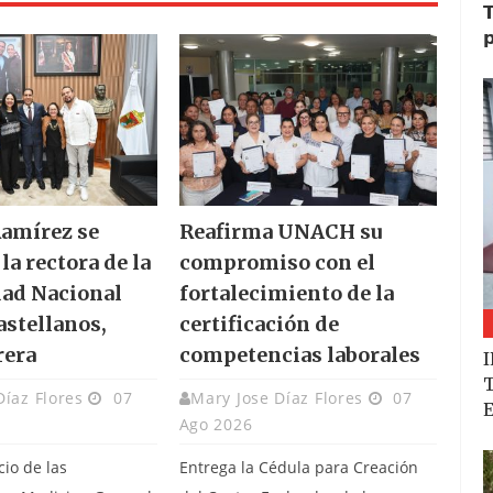
𝗧
𝗽
amírez se
Reafirma UNACH su
la rectora de la
compromiso con el
ad Nacional
fortalecimiento de la
astellanos,
certificación de
rera
competencias laborales
I
T
Díaz Flores
07
Mary Jose Díaz Flores
07
E
Ago 2026
cio de las
Entrega la Cédula para Creación