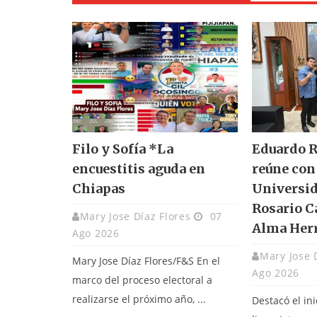
Filo y Sofía *La
Eduardo R
encuestitis aguda en
reúne con 
Chiapas
Universid
Rosario C
Mary Jose Díaz Flores
07
Alma Her
Ago 2026
Mary Jose 
Mary Jose Díaz Flores/F&S En el
Ago 2026
marco del proceso electoral a
realizarse el próximo año, ...
Destacó el ini