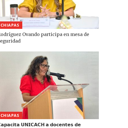
CHIAPAS
odríguez Ovando participa en mesa de
eguridad
CHIAPAS
𝗮𝗽𝗮𝗰𝗶𝘁𝗮 𝗨𝗡𝗜𝗖𝗔𝗖𝗛 𝗮 𝗱𝗼𝗰𝗲𝗻𝘁𝗲𝘀 𝗱𝗲