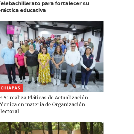
𝗲𝗹𝗲𝗯𝗮𝗰𝗵𝗶𝗹𝗹𝗲𝗿𝗮𝘁𝗼 𝗽𝗮𝗿𝗮 𝗳𝗼𝗿𝘁𝗮𝗹𝗲𝗰𝗲𝗿 𝘀𝘂
𝗿𝗮́𝗰𝘁𝗶𝗰𝗮 𝗲𝗱𝘂𝗰𝗮𝘁𝗶𝘃𝗮
CHIAPAS
EPC realiza Pláticas de Actualización
écnica en materia de Organización
lectoral