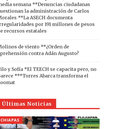
edia semana **Denuncias ciudadanas
uestionan la administración de Carlos
Morales **La ASECH documenta
rregularidades por 191 millones de pesos
e recursos estatales
olinos de viento **¿Orden de
prehensión contra Adán Augusto?
ilo y Sofía *El TEECH se capacita pero, no
arece ***Torres Abarca transforma el
Zoomat
Últimas Noticias
CHIAPAS