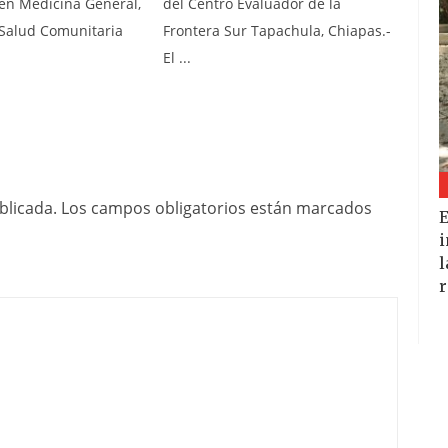
 en Medicina General,
del Centro Evaluador de la
 Salud Comunitaria
Frontera Sur Tapachula, Chiapas.-
.
El ...
blicada.
Los campos obligatorios están marcados
E
i
l
r