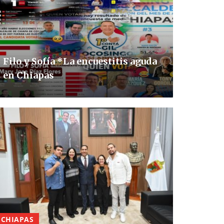
Filo y Sofía *La encuestitis aguda
en Chiapas
CHIAPAS