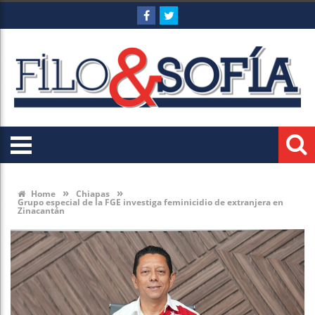
»
»
Home
Chiapas
Grupo especial de la FGE investiga feminicidio de extranjera en
Zinacantán