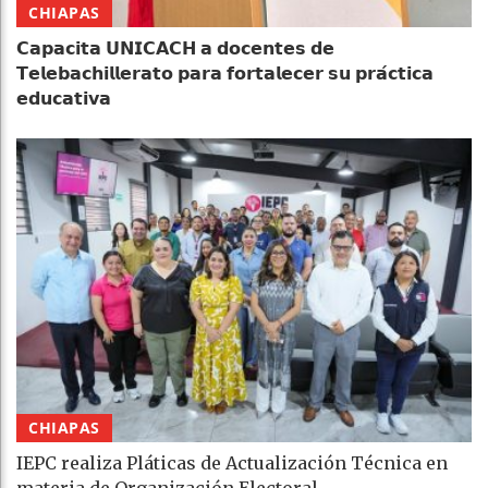
CHIAPAS
𝗖𝗮𝗽𝗮𝗰𝗶𝘁𝗮 𝗨𝗡𝗜𝗖𝗔𝗖𝗛 𝗮 𝗱𝗼𝗰𝗲𝗻𝘁𝗲𝘀 𝗱𝗲
𝗧𝗲𝗹𝗲𝗯𝗮𝗰𝗵𝗶𝗹𝗹𝗲𝗿𝗮𝘁𝗼 𝗽𝗮𝗿𝗮 𝗳𝗼𝗿𝘁𝗮𝗹𝗲𝗰𝗲𝗿 𝘀𝘂 𝗽𝗿𝗮́𝗰𝘁𝗶𝗰𝗮
𝗲𝗱𝘂𝗰𝗮𝘁𝗶𝘃𝗮
CHIAPAS
IEPC realiza Pláticas de Actualización Técnica en