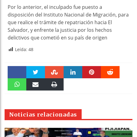
Por lo anterior, el inculpado fue puesto a
disposición del Instituto Nacional de Migración, para
que realice el trámite de repatriación hacia El
Salvador, y enfrente la justicia por los hechos
delictivos que cometió en su país de origen
Leída:
48
Faceboo
Twitter
Stumble
linkedin
Pinteres
Reddit
k
WhatsAp
Email
Print
t
pt
Noticias relacionadas