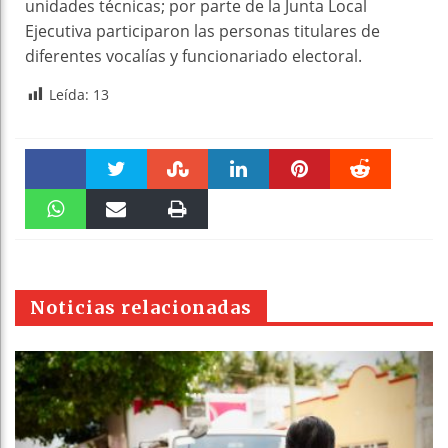
unidades técnicas; por parte de la Junta Local
Ejecutiva participaron las personas titulares de
diferentes vocalías y funcionariado electoral.
Leída:
13
Faceboo
Twitter
Stumble
linkedin
Pinteres
Reddit
k
WhatsAp
Email
Print
t
pt
Noticias relacionadas