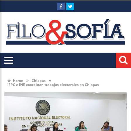
»
»
Home
Chiapas
IEPC e INE coordinan trabajos electorales en Chiapas