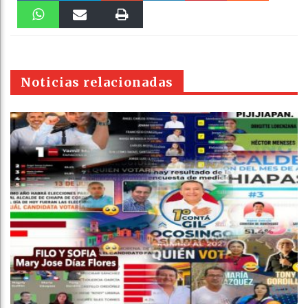
Faceboo
Twitter
Stumble
linkedin
Pinteres
Reddit
k
WhatsAp
Email
Print
t
pt
Noticias relacionadas