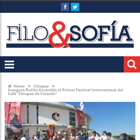
»
»
Home
Chiapas
Inaugura Rutilio Escandón el Primer Festival Internacional del
Café “Chiapas de Corazón”