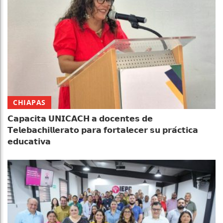
CHIAPAS
𝗖𝗮𝗽𝗮𝗰𝗶𝘁𝗮 𝗨𝗡𝗜𝗖𝗔𝗖𝗛 𝗮 𝗱𝗼𝗰𝗲𝗻𝘁𝗲𝘀 𝗱𝗲
𝗧𝗲𝗹𝗲𝗯𝗮𝗰𝗵𝗶𝗹𝗹𝗲𝗿𝗮𝘁𝗼 𝗽𝗮𝗿𝗮 𝗳𝗼𝗿𝘁𝗮𝗹𝗲𝗰𝗲𝗿 𝘀𝘂 𝗽𝗿𝗮́𝗰𝘁𝗶𝗰𝗮
𝗲𝗱𝘂𝗰𝗮𝘁𝗶𝘃𝗮