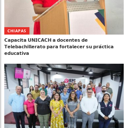
CHIAPAS
𝗖𝗮𝗽𝗮𝗰𝗶𝘁𝗮 𝗨𝗡𝗜𝗖𝗔𝗖𝗛 𝗮 𝗱𝗼𝗰𝗲𝗻𝘁𝗲𝘀 𝗱𝗲
𝗧𝗲𝗹𝗲𝗯𝗮𝗰𝗵𝗶𝗹𝗹𝗲𝗿𝗮𝘁𝗼 𝗽𝗮𝗿𝗮 𝗳𝗼𝗿𝘁𝗮𝗹𝗲𝗰𝗲𝗿 𝘀𝘂 𝗽𝗿𝗮́𝗰𝘁𝗶𝗰𝗮
𝗲𝗱𝘂𝗰𝗮𝘁𝗶𝘃𝗮