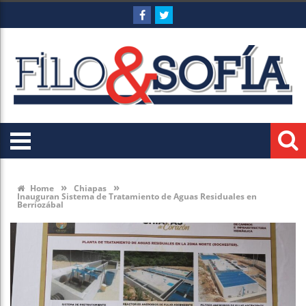
»
»
Home
Chiapas
Inauguran Sistema de Tratamiento de Aguas Residuales en
Berriozábal