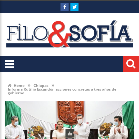
»
»
Home
Chiapas
Informa Rutilio Escandón acciones concretas a tres años de
gobierno