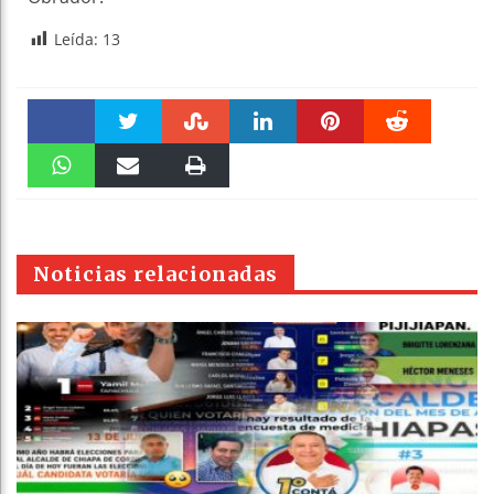
Leída:
13
Faceboo
Twitter
Stumble
linkedin
Pinteres
Reddit
k
WhatsAp
Email
Print
t
pt
Noticias relacionadas