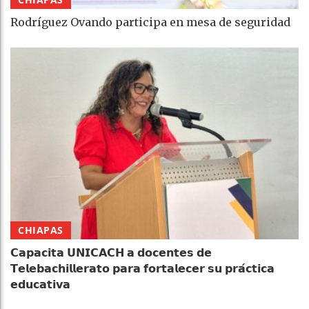
Rodríguez Ovando participa en mesa de seguridad
CHIAPAS
𝗖𝗮𝗽𝗮𝗰𝗶𝘁𝗮 𝗨𝗡𝗜𝗖𝗔𝗖𝗛 𝗮 𝗱𝗼𝗰𝗲𝗻𝘁𝗲𝘀 𝗱𝗲
𝗧𝗲𝗹𝗲𝗯𝗮𝗰𝗵𝗶𝗹𝗹𝗲𝗿𝗮𝘁𝗼 𝗽𝗮𝗿𝗮 𝗳𝗼𝗿𝘁𝗮𝗹𝗲𝗰𝗲𝗿 𝘀𝘂 𝗽𝗿𝗮́𝗰𝘁𝗶𝗰𝗮
𝗲𝗱𝘂𝗰𝗮𝘁𝗶𝘃𝗮