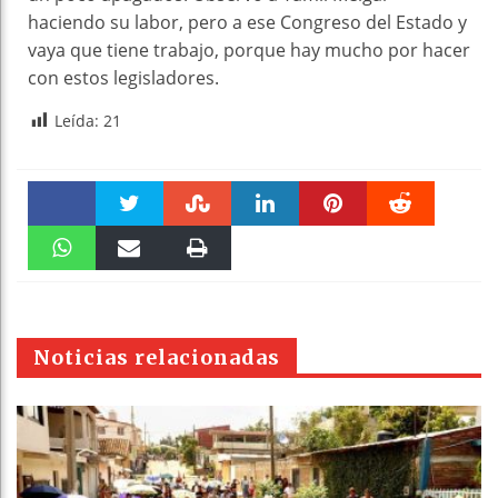
haciendo su labor, pero a ese Congreso del Estado y
vaya que tiene trabajo, porque hay mucho por hacer
con estos legisladores.
Leída:
21
Faceboo
Twitter
Stumble
linkedin
Pinteres
Reddit
k
WhatsAp
Email
Print
t
pt
Noticias relacionadas