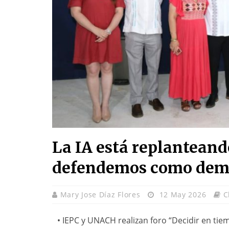
La IA está replanteand
defendemos como dem
Mary Jose Díaz Flores
12 May 2026
C
• IEPC y UNACH realizan foro “Decidir en tiem