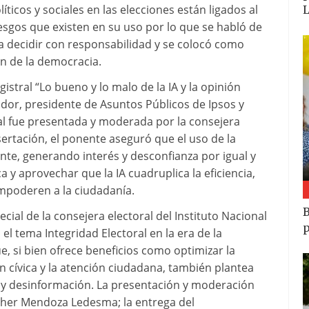
íticos y sociales en las elecciones están ligados al
esgos que existen en su uso por lo que se habló de
ara decidir con responsabilidad y se colocó como
ón de la democracia.
stral “Lo bueno y lo malo de la IA y la opinión
ador, presidente de Asuntos Públicos de Ipsos y
al fue presentada y moderada por la consejera
ertación, el ponente aseguró que el uso de la
nte, generando interés y desconfianza por igual y
a y aprovechar que la IA cuadruplica la eficiencia,
mpoderen a la ciudadanía.
B
cial de la consejera electoral del Instituto Nacional
p
el tema Integridad Electoral en la era de la
que, si bien ofrece beneficios como optimizar la
ón cívica y la atención ciudadana, también plantea
d y desinformación. La presentación y moderación
sther Mendoza Ledesma; la entrega del