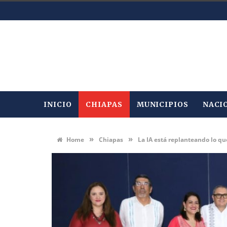
INICIO
CHIAPAS
MUNICIPIOS
NACI
»
»
Home
Chiapas
La IA está replanteando lo 