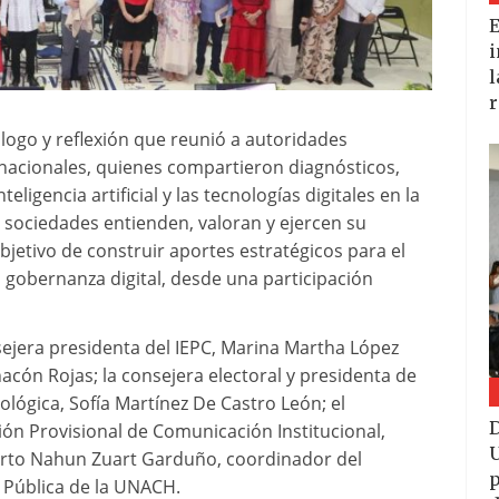
E
i
l
r
logo y reflexión que reunió a autoridades
ernacionales, quienes compartieron diagnósticos,
eligencia artificial y las tecnologías digitales en la
 sociedades entienden, valoran y ejercen su
bjetivo de construir aportes estratégicos para el
la gobernanza digital, desde una participación
sejera presidenta del IEPC, Marina Martha López
cón Rojas; la consejera electoral y presidenta de
ógica, Sofía Martínez De Castro León; el
D
ión Provisional de Comunicación Institucional,
U
rto Nahun Zuart Garduño, coordinador del
p
 Pública de la UNACH.