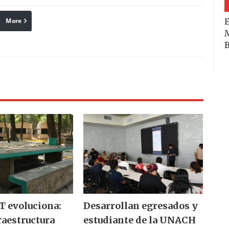
More
E
linkedin
Pinterest
Reddit
M
B
 evoluciona:
Desarrollan egresados y
raestructura
estudiante de la UNACH