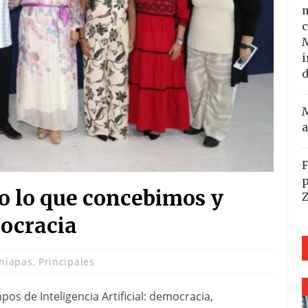
m
c
i
d
M
a
F
p
o lo que concebimos y
ocracia
hiapas
,
Principales
pos de Inteligencia Artificial: democracia,