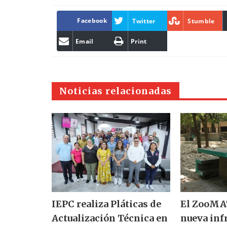
Facebook
Twitter
Stumble
Email
Print
Noticias relacionadas
IEPC realiza Pláticas de
El ZooMAT
Actualización Técnica en
nueva inf