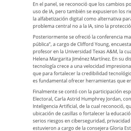
En el panel, se reconoció que los cambios pol
uso de IA, pero también se expusieron los ri
la alfabetización digital como alternativa p
problema central no a la IA, sino la protecci
Posteriormente se ofreció la conferencia magi
pública”, a cargo de Clifford Young, encuest
profesor en la Universidad Texas A&M, la cu
Helena Margarita Jiménez Martínez. En su dis
tecnología crece a una velocidad impresiona
que para fortalecer la credibilidad tecnológic
es fundamental ofrecer herramientas que e
Finalmente se contó con la participación espe
Electoral, Carla Astrid Humphrey Jordan, con 
Inteligencia Artificial, de la cual reconoció, 
ubicación de casillas o fortalecer la educaci
serios riesgos en ciberseguridad, privacida
estuvieron a cargo de la consejera Gloria E