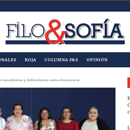
ONALES
ROJA
COLUMNA F&S
OPINIÓN
que concebimos y defendemos como democracia
F
C
c
L