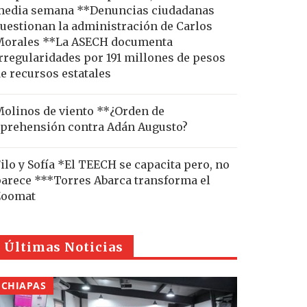
edia semana **Denuncias ciudadanas
uestionan la administración de Carlos
Morales **La ASECH documenta
rregularidades por 191 millones de pesos
e recursos estatales
olinos de viento **¿Orden de
prehensión contra Adán Augusto?
ilo y Sofía *El TEECH se capacita pero, no
arece ***Torres Abarca transforma el
Zoomat
Últimas Noticias
CHIAPAS