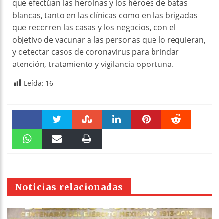
que efectúan las heroínas y los héroes de batas
blancas, tanto en las clínicas como en las brigadas
que recorren las casas y los negocios, con el
objetivo de vacunar a las personas que lo requieran,
y detectar casos de coronavirus para brindar
atención, tratamiento y vigilancia oportuna.
Leída:
16
Faceboo
Twitter
Stumble
linkedin
Pinteres
Reddit
k
WhatsAp
Email
Print
t
pt
Noticias relacionadas