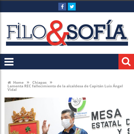
»
»
Home
Chiapas
Lamenta REC fallecimiento de la alcaldesa de Capitán Luis Ángel
Vidal