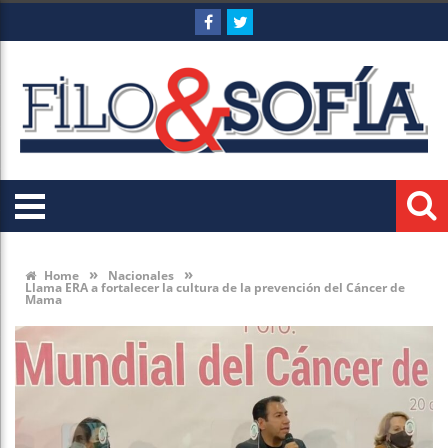
»
»
Home
Nacionales
Llama ERA a fortalecer la cultura de la prevención del Cáncer de
Mama