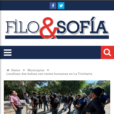
»
»
Home
Municipios
Localizan dos bolsas con restos humanos en La Trinitaria