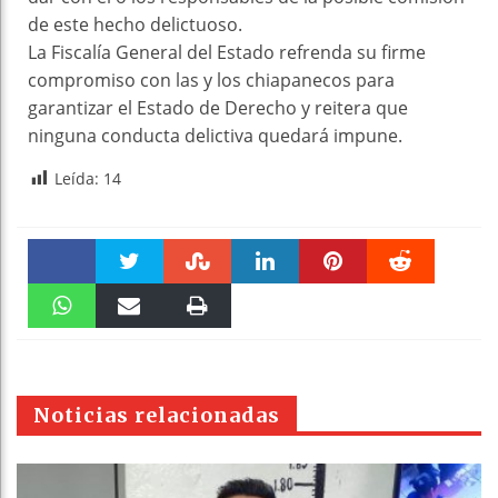
de este hecho delictuoso.
La Fiscalía General del Estado refrenda su firme
compromiso con las y los chiapanecos para
garantizar el Estado de Derecho y reitera que
ninguna conducta delictiva quedará impune.
Leída:
14
Faceboo
Twitter
Stumble
linkedin
Pinteres
Reddit
k
WhatsAp
Email
Print
t
pt
Noticias relacionadas