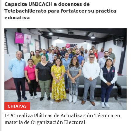
𝗖𝗮𝗽𝗮𝗰𝗶𝘁𝗮 𝗨𝗡𝗜𝗖𝗔𝗖𝗛 𝗮 𝗱𝗼𝗰𝗲𝗻𝘁𝗲𝘀 𝗱𝗲
𝗧𝗲𝗹𝗲𝗯𝗮𝗰𝗵𝗶𝗹𝗹𝗲𝗿𝗮𝘁𝗼 𝗽𝗮𝗿𝗮 𝗳𝗼𝗿𝘁𝗮𝗹𝗲𝗰𝗲𝗿 𝘀𝘂 𝗽𝗿𝗮́𝗰𝘁𝗶𝗰𝗮
𝗲𝗱𝘂𝗰𝗮𝘁𝗶𝘃𝗮
CHIAPAS
IEPC realiza Pláticas de Actualización Técnica en
materia de Organización Electoral